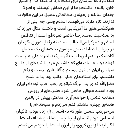
صدا دارد که سرشان برای بحث درد می‌کند: من و امتیاز
خان. بقیه‌ی دانشجوها از این قماش نیستند و اصولاً
چندان سابقه و زمینه‌ی مطالعاتی عمیق در این مقولات
ندارند. تازه دارند می‌فهمند اسلام یعنی چه. یکی از
هم‌کلاسی‌های ما آمریکایی است و داشت مثال می‌زد که
رد صلاحیت محمدرضا خاتمی نمونه‌ای است از تناقض
اسلام و دموکراسی!! جالب است که رفتار شورای نگهبان
در جریان انتخابات حتی موضوع بحث‌های یک محفل
آکادمیک را هم این‌طور متأثر می‌کند. امروز علی‌رغم بحث
کوتاه دو سه ساعته‌ای که داشتیم مرور فشرده‌ای از وقایع
سیاسی ایران در قرن بیستم و آغاز قرن بیست و یکم
داشتیم. برای استادمان خیلی جالب بود بداند شیخ
فضل‌الله نوری پدر بزرگ کیانوری رهبر حزب توده‌ای ایران
بوده است. مجالی حاصل شود فشرده‌ای از رووس
مطالب کلاس را خواهم آورد. ساعتی پیش در بالکن
طبقه‌ی چهارم داشتم قدم می‌زدم و صبحانه‌ام را
می‌خوردم. همین طور که به آسمان زل زده بودم، ناگهان
احساس کردم آسمان اینجا چقدر صاف و شفاف است!
انگار اینجا زمین کروی‌تر از ایران است! با خودم می‌گفتم