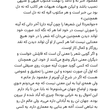
مقصود خبر نه و کاغذ را تهمت مکتوب فیهی و علیهی
نصیب باشد و لیکن هیهات هیهات هر کاتب که نه دل
بود بی خبر است و هر مکتوب الیه که نه دل است
همچنین.»
«جوانمردا! این شعرها را چون آینه دان! آخر دانی که آینه
را صورتی نیست در خود اما هر که نگه کند صورت خود
تواند دیدن همچنین می‌دان که شعر را در خود هیچ
معنایی نیست اما هر کسی از او آن تواند دیدن که نقد
روزگار و کمال کارِ اوست.
و اگر گویی شعر را معنی آن است که قایلش خواست و
دیگران معنی دیگر وضع می‌کنند از خود، این همچنان
است که کسی گوید صورت آینه صورت روی صیقلی است
که اول آن صورت نموده و این معنی را تحقیق و غموضی
هست که اگر در شرح آن آویزم از مقصود باز مانم.»
ولی همه‌ی اینا به این معنی نیست که چه می‌دونم «بوی
بهبود ز اوضاع جهان می‌شنوم»! نه بابا، من تا یاد دارم
این احوال رو به خرابی بوده!! چیزی که آباد شده از بیرون
بوده. جهان تن رو به آبادانی داره می‌ره، ولی عالمِ دل رو
به تباهی است. آخه هر بنایی یه معماری داره. یه کسی