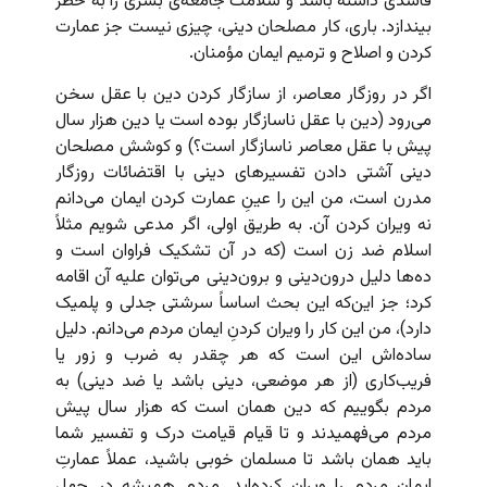
فاسدی داشته باشد و سلامت جامعه‌ی بشری را به خطر
بیندازد. باری، کار مصلحان دینی، چیزی نیست جز عمارت
کردن و اصلاح و ترمیم ایمان مؤمنان.
اگر در روزگار معاصر، از سازگار کردن دین با عقل سخن
می‌رود (دین با عقل ناسازگار بوده‌ است یا دین هزار سال
پیش با عقل معاصر ناسازگار است؟) و کوشش مصلحان
دینی آشتی دادن تفسیرهای دینی با اقتضائات روزگار
مدرن است، من این را عینِ عمارت کردن ایمان می‌دانم
نه ویران کردن آن. به طریق اولی، اگر مدعی شویم مثلاً
اسلام ضد زن است (که در آن تشکیک فراوان است و
ده‌ها دلیل درون‌دینی و برون‌دینی می‌توان علیه آن اقامه
کرد؛ جز این‌که این بحث اساساً سرشتی جدلی و پلمیک
دارد)، من این کار را ویران کردنِ ایمان مردم می‌دانم. دلیل
ساده‌اش این است که هر چقدر به ضرب و زور یا
فریب‌کاری (از هر موضعی، دینی باشد یا ضد دینی) به
مردم بگوییم که دین همان است که هزار سال پیش
مردم می‌فهمیدند و تا قیام قیامت درک و تفسیر شما
باید همان باشد تا مسلمان خوبی باشید، عملاً عمارتِ
ایمانِ مردم را ویران کرده‌اید. مردم همیشه در جهل