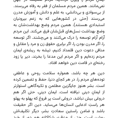
نمی‌مانند. همین مردم مسلمان از فقر به رفاه می‌رسند.
از بی‌سوادی و بی‌دانشی،‌ به علم و دانش و آموزش مدرن
می‌رسند (حتی در کشورهایی که به زعم بیرونیان
استبدادی هستند). همین مردم وضع بهداشت‌شان به
وضع بهداشت نسل‌های قبل‌شان فرق می‌‌کند. این مردم
آرام آرام توسعه را درک می‌کنند و می‌چشند. اگر توسعه
را، اگر مدرن بودن را، اگر برابری حقوق زن و مرد را مقابل و
منافی دعوت دین قلمداد کنیم، تیشه به ریشه‌ی ایمان
مردم زده‌ایم و اگر مردم این مدعا را بخرند، دیر یا زود
رخنه‌ای در قامت دین خواهد افتاد.
دین هر چه باشد، همواره سلامت روحی و عاطفی
توده‌های مردم را، در هر کجای دنیا، حفظ و تضمین کرده
است. بشر هنوز جایگزین مطئمن و تکیه‌گاهی استوارتر
از ایمانِ دینی نیافته است. ایمان دینی،‌ حتی اگر هم
دروغی بیش نباشد، دروغی است پر فروغ که پهلو به پهلو
هر راستِ ادعایی انسان‌ها می‌ساید. دین اگر حقیقت
باشد و ضامن راستین سعادتِ بشر، دیگر تکلیف‌اش
روشن است. حتی از منظری شکاکانه هم دور از خرد