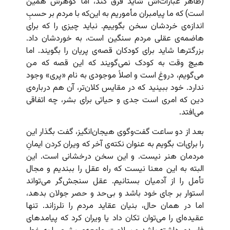
(ظاهر عبارات‌اش شاید فرق کند، اما گوهرش همین
است) که ما پیامبران مأموریم به این‌که با مردم بر حسبِ
اندازه‌ی خردشان سخن بگوییم. نباید چیزی را که برای
هاضمه‌ی عقلی مردم سنگین است، به خوردشان داد.
بزرگترها شاید برای کودکان قصه‌ی پریان را بگویند. اما
هیچ وقت به کودک نمی‌گویند که این قصه که من
می‌گویم، دروغ است و اصلاً موجودی به نام «پری» وجود
ندارد. خود ببینید که در مقایس کلان‌تر، آن هم درباره‌ی
دین که امری است جدی و حیاتی برای بشر، چه اتفاقی
می‌افتد.
بعد از دو ساعت گفت‌وگوی هیجان‌انگیز، گفت بگذار این
را برای‌ات بگویم به عنوان نکته‌ی آخر که ویران کردن ایمانِ
مردمان هنر نیست. و این سخن درخشانی است. این
البته به این معنا نیست که راه عقل را ببندیم و مجال
تأمل را از آدمیان بستانیم. عقل سنجش‌گر می‌تواند
استوار بر جای خود باشد و بی‌حد و حصر جولان بدهد،
اما در همان حال، بنیان عقاید مردم را نلرزاند. تنها
عقیده‌ای را می‌توان تکان داد یا ویران کرد که پیامدهای