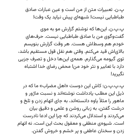
پ.ن. تعبیرات متن از من است و عین عبارات صادق
طباطبایی نیست! شبهه‌ای پیش نیاید یک وقت!
پ.پ.ن. این‌ها که نوشتم گزارش مو به موی
گفت‌وگوی من با صادق طباطبایی نیست. حرف‌های
خودم هم وسط‌اش هست. هر وقت گزارش بنویسم
بالای‌اش قید می‌کنم. وقتی هم نقل قول مستقیم باشد،
توی گیومه می‌گذارم. همه‌ی این‌ها دخل و تصرف جزیی
دارد با تعابیر و نثر خود من! محض رضای خدا اشتباه
نگیرید!
پ.پ.پ.ن: کاش این دوست «اهل مضراب» ما که در
ذیل این مطلب یادداشت نوشته‌اند و نسبت ماژور و
ماهور را مثلاً یاوه دانسته‌اند، به جای اتهام زدن و تلخ و
درشت گفتن، به زبانی روشن و علمی و دقیق بیان
می‌کردند و استدلال می‌کردند که چرا این ادعا نادرست
است. شیوه‌ی منطقی و معقول بحث این است، نه اتهام
زدن و سخنان عاطفی و پر خشم و خروش گفتن.