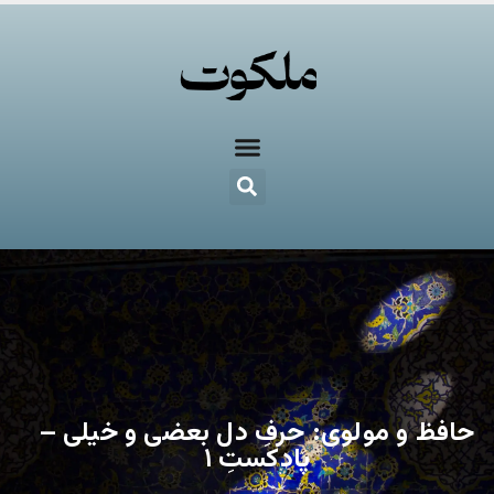
حافظ و مولوی: حرفِ دل بعضی و خیلی –
پادکستِ ۱