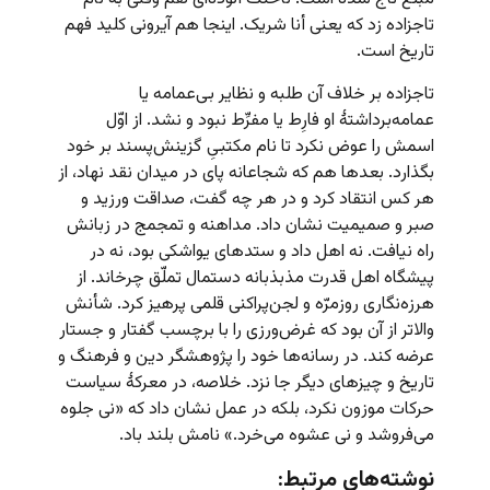
تاجزاده زد که یعنی أنا شریک. اینجا هم آیرونی کلید فهم
تاریخ است.
تاجزاده بر خلاف آن طلبه و نظایر بی‌عمامه یا
عمامه‌برداشتۀ او فارِط یا مفرِّط نبود و نشد. از اوّل
اسمش را عوض نکرد تا نام مکتبیِ گزینش‌پسند بر خود
بگذارد. بعدها هم که شجاعانه پای در میدان نقد نهاد، از
هر کس انتقاد کرد و در هر چه گفت، صداقت ورزید و
صبر و صمیمیت نشان داد. مداهنه و تمجمج در زبانش
راه نیافت. نه اهل داد و ستدهای یواشکی بود، نه در
پیشگاه اهل قدرت مذبذبانه دستمال تملّق ‌چرخاند. از
هرزه‌نگاری روزمرّه و لجن‌پراکنی قلمی پرهیز کرد. شأنش
والاتر از آن بود که غرض‌ورزی را با برچسب گفتار و جستار
عرضه کند. در رسانه‌ها خود را پژوهشگر دین و فرهنگ و
تاریخ و چیزهای دیگر جا نزد. خلاصه، در معرکۀ سیاست
حرکات موزون نکرد، بلکه در عمل نشان داد که «نی جلوه
می‌فروشد و نی عشوه می‌خرد.» نامش بلند باد.
نوشته‌های مرتبط: