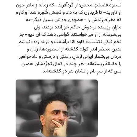
نَستوه فضیلتِ محض؛ از گُردآفرید –که زمانه ز مادر چون
او ناورید– تا فریدون که به داد و دَهِش شُهره شد؛ و کاوه
که مغز فرزندش را –همچون جوانان بسیار دیگر–به
مارانِ روییده بر دوش حاکم خورانده بودند، ولی
بی‌شرمانه از او می‌خواستند گواهی دهد که آن دیو «جز
تخم نیکی نکشت.» کاوه امّا برآشفت و فریاد زد: «نباشم
بدین محضر اندر گوا.» گذشته از اسطوره‌ها، زنان و
مردان بی‌شمار ایرانی آرمانِ راستی و درستی و دادخواهی
را حقیقهً زیسته‌اند–هر چند در کمال تجَرُّدشان همین
بس که از سرِ نام و نشان هر دو گذشته‌اند.