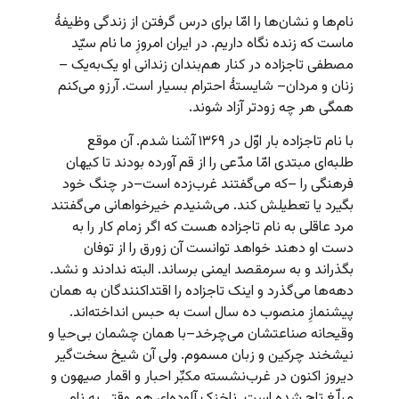
نام‌ها و نشان‌ها را امّا برای درس گرفتن از زندگی وظیفۀ
ماست که زنده نگاه داریم. در ایران امروزِ ما نام سیّد
مصطفی تاجزاده در کنار هم‌بندان زندانی او یک‌به‌‌یک –
زنان و مردان– شایستۀ احترام بسیار است. آرزو می‌کنم
همگی هر چه زودتر آزاد شوند.
با نام تاجزاده بار اوّل در ۱۳۶۹ آشنا شدم. آن موقع
طلبه‌ای مبتدی امّا مدّعی را از قم آورده بودند تا کیهان
فرهنگی را –که می‌گفتند غرب‌زده است–در چنگ خود
بگیرد یا تعطیلش کند. می‌‌شنیدم خیرخواهانی می‌گفتند
مرد عاقلی به نام تاجزاده هست که اگر زمام کار را به
دست او دهند خواهد توانست آن زورق را از توفان
بگذراند و به سرمقصد ایمنی برساند. البته ندادند و نشد.
دهه‌ها می‌گذرد و اینک تاجزاده را اقتداکنندگان به همان
پیشنمازِ منصوب ده سال است به حبس انداخته‌اند.
وقیحانه صناعتشان می‌چرخد–با همان چشمان بی‌حیا و
نیشخند چرکین و زبان مسموم. ولی آن شیخ سخت‌گیر
دیروز اکنون در غرب‌نشسته مکبِّر احبار و اقمار صیهون و
مبلّغ تاج شده است. ناخنک آلوده‌ای هم وقتی به نام