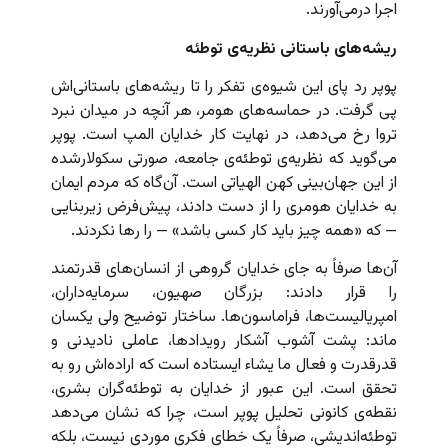
اجرا درمی‌آورند.
ریشه‌های باستانی نظریه‌ی توطئه
پوپر رد پای این شیوه‌ی تفکر را تا ریشه‌های باستانی‌اش
پی گرفت. در حماسه‌های هومر، هر آنچه در میدان نبرد
تروا رخ می‌دهد، در نهایت کار خدایان المپ است. پوپر
می‌گوید که نظریه‌ی توطئه‌ی جامعه، صورتی سکولارشده
از این جهان‌بینی کهن الهیاتی است. آن‌گاه که مردم ایمان
به خدایان هومری را از دست دادند، پیش‌فرض زیربنایی
— که «همه چیز باید کار کسی باشد» — را رها نکردند.
آن‌ها صرفاً به جای خدایان گروهی از انسان‌های قدرتمند
را قرار دادند: بزرگان صهیون، سرمایه‌داران،
امپریالیست‌ها، فراماسون‌ها. ساختار توضیح ولی یکسان
ماند: پشت آشوب آشکار رویدادها، عاملی نادیدنی و
قدرقدرت و فعال ما یشاء ایستاده است که اراده‌اش رو به
تحقق است. این عبور از خدایان به توطئه‌گران بشری،
نقطه‌ی کانونی تحلیل پوپر است، چرا که نشان می‌دهد
توطئه‌اندیشی، صرفاً یک خطای فکری موردی نیست، بلکه