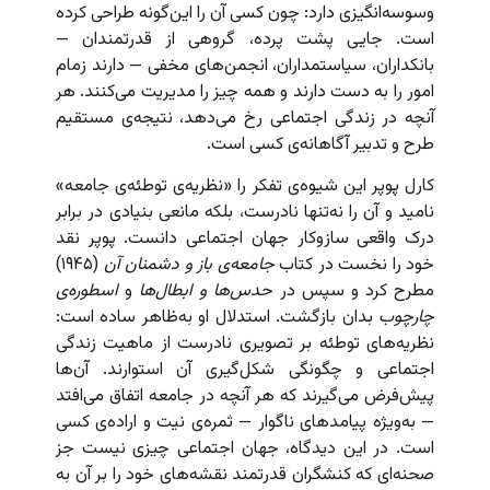
وسوسه‌انگیزی دارد: چون کسی آن را این‌گونه طراحی کرده
است. جایی پشت پرده، گروهی از قدرتمندان —
بانکداران، سیاستمداران، انجمن‌های مخفی — دارند زمام
امور را به دست دارند و همه چیز را مدیریت می‌کنند. هر
آنچه در زندگی اجتماعی رخ می‌دهد، نتیجه‌ی مستقیم
طرح و تدبیر آگاهانه‌ی کسی است.
کارل پوپر این شیوه‌ی تفکر را «نظریه‌ی توطئه‌ی جامعه»
نامید و آن را نه‌تنها نادرست، بلکه مانعی بنیادی در برابر
درک واقعی سازوکار جهان اجتماعی دانست. پوپر نقد
خود را نخست در کتاب
جامعه‌ی باز و دشمنان آن
(۱۹۴۵)
مطرح کرد و سپس در
حدس‌ها و ابطال‌ها
و
اسطوره‌ی
چارچوب
بدان بازگشت. استدلال او به‌ظاهر ساده است:
نظریه‌های توطئه بر تصویری نادرست از ماهیت زندگی
اجتماعی و چگونگی شکل‌گیری آن استوارند. آن‌ها
پیش‌فرض می‌گیرند که هر آنچه در جامعه اتفاق می‌افتد
— به‌ویژه پیامدهای ناگوار — ثمره‌ی نیت و اراده‌ی کسی
است. در این دیدگاه، جهان اجتماعی چیزی نیست جز
صحنه‌ای که کنشگران قدرتمند نقشه‌های خود را بر آن به