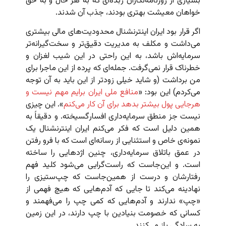
بسیاری از روزنامه‌نگاران زبده‌ای که به هر حال و به حق
خواهان معیشت بهتری بودند، جذب آن شدند.
اگر قرار بود ایران اینترنشنال محدودیت‌های مالی بیشتری
می‌داشت و مکلف به مدیریت دقیق‌تر و سخت‌گیرانه‌تر
سرمایه‌اش باشد، به این راحتی در این شیب لغزان و
خطرناک قرار نمی‌گرفت. جمله‌ای که پرده از این ماجرا برای
من برداشت (و شاید خیلی زودتر از این باید به آن توجه
می‌کردم) این بود: «
منافع ملی ایران برایم مهم نیست و
هرجایی پول بیشتر بدهد برای‌ آن کار می‌کنم
». این چیزی
نیست جز منطق سرمایه‌داری افسارگسیخته. و دقیقاً به
همین دلیل است که فکر می‌کنم ایران اینترنشنال یک
نمونه‌ی خاص و استثنایی از رسانه‌ای است که با فرو رفتن
در عمق باتلاق سرمایه‌داری، چنین اژدهایی را ساخته
است. و این‌جاست که راست‌گرایی می‌شود کلید فهم
رفتارشان و درست از همین‌جاست که چپ‌ستیزی را
نهادینه می‌کند تا جایی که آدم‌هایی که هیچ فهمی از
«چپ» ندارند و آدم‌هایی که کمی چپ را می‌فهمند و
کسانی که خصومت بنیادین با چپ دارند، در این زمین
به سادگی باز می‌کنند.