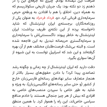
صرافت این نیفتاده بودم. چیزی که جرقه‌ی این را در
ذهنم زد دو نکته بود: یک جریان تاریخی سکولاریسم که
به همراه دین، اخلاق را هم با افتادن به ورطه‌ی حرص
سرمایه‌داری قربانی کرد. دو،
فرداد فرحزاد
به عنوان یکی از
روزنامه‌نگاران برجسته‌ی ایران اینترنشنال که شاید
ناخواسته پرده از این نکته‌ی ظریف برداشت: ایران
اینترنشنال به خاطر پیوند ناگسستنی‌اش با سرمایه‌داری
و سرمایه‌گستری حریصانه تبدیل به این فاجعه شده
است. و البته بی‌شک فرصت‌طلبان مختلف هم از آن بهره
گرفته‌اند و این شد که اسراییل توانست به این شیوه از
آن‌ها سواری بگیرد.
دقت دارید که ایران اینترنشنال از چه زمانی و چگونه رشد
تصاعدی پیدا کرد؟ با دادن حقوق‌های بسیار بالاتر از
هنجار متعارف سایر نهادهای رسانه‌ای فارسی‌زبان خارج
از کشور (و حتی سایر رسانه‌های انگلیسی‌زبان)، به ویژه و
شاید به طور خاص با سپردن منصب‌های خاصی به
افرادی که بیش از هر چیز جنجالی هستند یا خادم منافع
سیاسی خاص‌اند، این راه را هموار کرد. با همین منطق