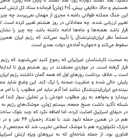
کشید، بعد گفتند دوازده روز، بعد گفتند تا پایان ماه ژوئن، ماهی
هستیم، و حالا، دقایقی پیش، [۲۰ ژوئن] فرمانده ستاد کل ا
این جنگ ممکنه طولانی باشه.» مجری از مهمان‌ نمی‌پرسد چه چیز 
تغییرِ ارزیابی شده، چه معادلاتی در روز هشتم تغییر کرده است. 
قرار باشد هفته‌ها و ماه‌ها ادامه داشته باشد چه چیز را نشان
مسلماً نظر ایران‌اینترنشنال را تأیید نمی‌کند که رژیم ایران همی
سقوط می‌کند و «جهان» آماده‌ی دولت بعدی است.
به صحبت کارشناسان غیرایرانی که رجوع کنید نمی‌شنوید که رژیم ل
قرار گرفته است. در مواردی معتقدند در روز هشتم ورق تا اندازه‌
است ــ خلافِ برداشت روزهای اول که همه گمان داشتند رژیم ایران ی
پایش خالی شده و عنقریت صحنه را ترک ‌کند. این وضع شاید مطل
بیننده‌ی ایران‌اینترنشنال نباشد اما آدم نباید امر مطلوب را با امر 
بپندارد و بخواهد به زور مطلوب خودش را بر تحلیل سوار کند! ام
شبکه تأکید داشت صبح جمعه، بیستم ژوئن، موشک‌های رژیم به
در حیفای اسراییل اصابت کرده، اما اضافه نکرد که چند بلوک ساخت
هم در در همین حمله نابود شد، با تعدا
«پارک تکنولوژی» هم با موشک اسلامی تخریب شد که مجتمعی از 
فناوری بود، از جمله شاخه‌‌ای که به نیروهای ویژه ارتش اسرای