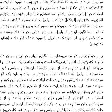
سایبری می‌داد. شنبه گذشته مرکز علمی «وایزمن» مورد اصابت م
گرفت که در آن ۴۵ آزمایشگاه تحقیقی از بین رفت. کلیپ ساخت
اصابت در تل‌آویو و حیفا یادآور صحنه‌های آخرالزمانیِ غزه بود. (گزار
الجزیره، ۲۰ ژوئن [لینک]) دولت اسراییل حالا تصمیم گرفته ب
خبری از مناطق موشک خورده را سانسور کند و پیروزی‌های خودش ر
مرکز ذخیره و پرتاب موشک در ایران را مورد هدف قرار داد.» (هاآ
۲۰ ژوئن)
پس دو ارزیابی داریم: نیروهای راستگرای ایرانی در اپوزیسیون عمدت
باورند که رژیم اسلامی لبه پرتگاه است و هرلحظه یا یک ضربه‌ی ن
می‌کند. ارزیابی دوم بیشتر از سوی کارشناسان علوم سیاسی غرب
معتقدند اسراییل به اهداف اصلی خودش نرسیده و وارد یک فاز
شده که ادامه‌ دادن‌اش بدون دخالت ایالات متحده برای این کشور 
خواهد شد. این هدف‌ها عبارت بودند از نابودی ظرفیت‌های هسته‌
برای غنی‌سازی و فراهم ساختن زمینه برای تغییر رژیم. برخی معتق
اسلامی در فازهای فرسایشی بهتر می‌تواند مانور بدهد و از ز
سهمگین جان سالم به در ببرد. یکی از این کارشناسان جان میرشهای
دانشگاه شیکاگو، از تحلیلگران سیاسی سرشناس در آمریکا، دیروز 