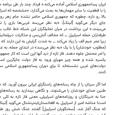
ایران پساجمهوری اسلامی آماده می‌کنه.» فرداد چند بار طی برنامه 
را با قطعیت با سایر مهمان‌ها به بحث می‌گذارد، «مشخصه که اسر
بالا رو داره، چطوره که جمهوری اسلامی حاضر نشده جام زهر رو 
جای دیگر می‌گوید [لینک]، «به نظر می‌رسه غربی‌ها بازی را 
می‌بینند.» این برداشت در میان تحلیلگران این شبکه خط غالب ب
طرفداران حمله اسراییل ــ که مخالف آتش‌بس و مذاکرات دیپلمات
زیرا عمر جیم الف را زیاد می‌کند ــ به شدت گرایش به این دارند که ا
(مطلوب خودشان) را با یک «به نظر می‌رسد» در ابتدای جمله، به ع
یا امر محتمل جلوه دهند. فاز تازه از دید آنها این است که کار جمهو
یکسره شده و همه چیز مهیای ورود به فاز دولت جایگزین است
دولت‌های غربی نشسته‌اند تا برای دوران پساجمهوری اسلامی سی
کنند.
اما اگر سرتان را از چاه رسانه‌های راستگرای ایرانی بیرون آورید، که 
طنین صدای خودشان را می‌شنوند، و نگاهی بیندازید به رسانه‌های 
حتا به خبرنگاران و روزنامه‌های اسراییلی، معنی فاز تازه به کلی 
است! مناشه امیر از اسراییل به افغانستان‌اینترنشنال می‌گوید [لینک]
که جنگ آغاز شد، [سخنگویان اسراییل] گفتند جنگ شش روز ط