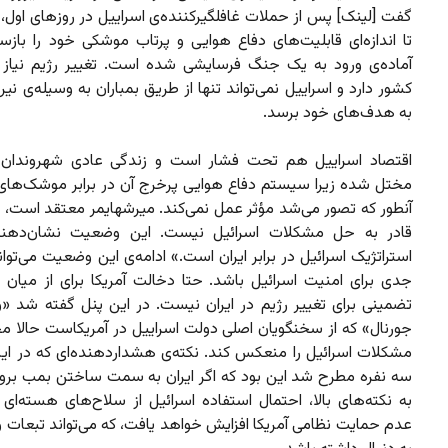
گفت [لینک] پس از حملات غافلگیرکننده‌ی اسراییل در روزهای اول، ر
تا اندازه‌ای قابلیت‌های دفاع هوایی و پرتاب موشکی خود را بازس
آماده‌ی ورود به یک جنگ فرسایشی شده است. تغییر رژیم نیاز 
کشور دارد و اسراییل نمی‌تواند تنها از طریق بمباران به وسیله‌ی نی
به هدف‌های خود برسد.
اقتصاد اسراییل هم تحت فشار است و زندگی عادی شهروندان تاا
مختل شده زیرا سیستم دفاع هوایی پرخرج آن در برابر موشک‌های
آنطور که تصور می‌شد مؤثر عمل نمی‌کند. میرشهایمر معتقد است، 
قادر به حل مشکلات اسرائیل نیست. این وضعیت نشان‌ده
استراتژیک اسرائیل در برابر ایران است.» ادامه‌ی این وضعیت می‌توا
جدی برای امنیت اسرائیل باشد. حتا دخالت آمریکا برای از میان ب
تضمینی برای تغییر رژیم در ایران نیست. در این پنل گفته شد «و
جورنال» که از سخنگویان اصلی دولت اسراییل در آمریکاست حالا م
مشکلات اسرائیل را منعکس ‌کند. نکته‌ی هشداردهنده‌ای که در ای
سه نفره مطرح شد این بود که اگر ایران به سمت ساختن بمب برود،
به نکته‌های بالا، احتمال استفاده اسرائیل از سلاح‌های هسته‌ای
عدم حمایت نظامی آمریکا افزایش خواهد یافت، که می‌تواند تبعات 