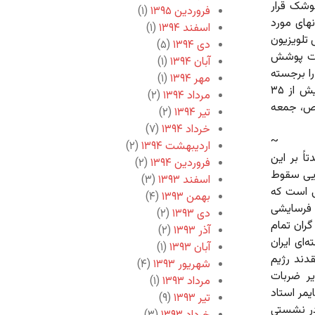
وشک قرار
فروردین ۱۳۹۵
(۱)
مانهای مورد
اسفند ۱۳۹۴
(۱)
ش تلویزیون
دی ۱۳۹۴
(۵)
ه شدت پوشش
آبان ۱۳۹۴
(۱)
ا برجسته
مهر ۱۳۹۴
(۱)
نماید. سخنگوی ارتش اسراییل، «نیروی هوایی در بامداد جمعه بیش از ۳۵
مرداد ۱۳۹۴
(۲)
رتص، جمعه
تیر ۱۳۹۴
(۲)
خرداد ۱۳۹۴
(۷)
~
اردیبهشت ۱۳۹۴
(۲)
اً بر این
فروردین ۱۳۹۴
(۲)
هایی سقوط
اسفند ۱۳۹۳
(۳)
ی است که
بهمن ۱۳۹۳
(۴)
 فرسایشی
دی ۱۳۹۳
(۲)
گران تمام
آذر ۱۳۹۳
(۲)
ای ایران
آبان ۱۳۹۳
(۱)
دند رژیم
شهریور ۱۳۹۳
(۴)
یر ضربات
مرداد ۱۳۹۳
(۱)
مر استاد
تیر ۱۳۹۳
(۹)
در نشستی