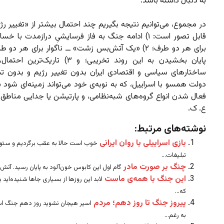
به دنبال داشته باشد.
در مجموع، می‌توانیم نتیجه بگیریم چند احتمال بیشتر از «تغییر ر
قابل تصور است: ۱) ادامه جنگ به فاز فرسایشیِ درازمدت با خ
برای هر دو طرف؛ ۲) «یک آتش‌بس زشت» ــ ناگوار برای هر دو 
پایان بخشیدن به این روند تخریبی؛ و ۳) تاریک‌
ساختارهای سیاسی و اقتصادی ایران بدون تغییر رژیم و بدون 
دولت همسو با اسراییل، که به نوبه‌ی خود می‌تواند زمینه‌ای شود بر
فعال شدن‌ انواع گروه‌های شبه‌نظامی، و پارتیشن یا جدایی‌ مناطق 
ع. ک.
نوشته‌های مرتبط:
بازی اسراییلی با روان ایرانی
خوب است حالا به عقب برگردیم و ستو
تبلیغات...
چنگ بر صورت مادر
گام اول این کابوس خون‌آلود به پایان رسید. آتش 
این جنگ با همه‌ی ماست
لابد این روزها از بسیاری جاها شنیده‌اید یا
که...
پیروز جنگ تا روز دهم؛ مردم
اسیر هیجان نشوید روز دهم جنگ اس
به رغم...