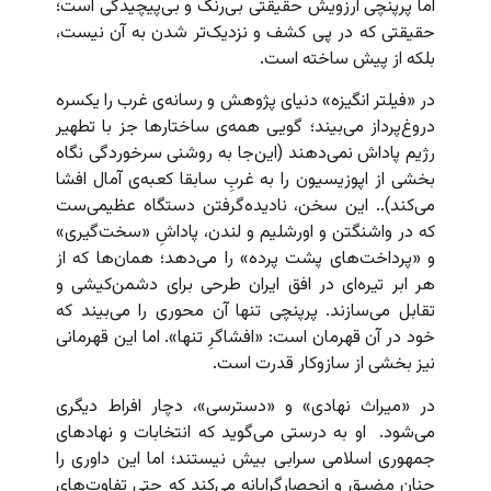
اما پرپنچی آرزویش حقیقتی بی‌رنگ و بی‌پیچیدگی است؛
حقیقتی که در پی کشف و نزدیک‌تر شدن به آن نیست،
بلکه از پیش ساخته است.
در «فیلتر انگیزه» دنیای پژوهش و رسانه‌ی غرب را یکسره
دروغ‌پرداز می‌بیند؛ گویی همه‌ی ساختارها جز با تطهیر
رژیم پاداش نمی‌دهند (این‌جا به روشنی سرخوردگی نگاه
بخشی از اپوزیسیون را به غربِ سابقا کعبه‌ی آمال افشا
می‌کند).. این سخن، نادیده‌گرفتن دستگاه عظیمی‌ست
که در واشنگتن و اورشلیم و لندن، پاداشِ «سخت‌گیری»
و «پرداخت‌های پشت پرده» را می‌دهد؛ همان‌ها که از
هر ابر تیره‌ای در افق ایران طرحی برای دشمن‌کیشی و
تقابل می‌سازند. پرپنچی تنها آن محوری را می‌بیند که
خود در آن قهرمان است: «افشاگرِ تنها». اما این قهرمانی
نیز بخشی از سازوکار قدرت است.
در «میراث نهادی» و «دسترسی»، دچار افراط دیگری
می‌شود. او به درستی می‌گوید که انتخابات و نهادهای
جمهوری اسلامی سرابی بیش نیستند؛ اما این داوری را
چنان مضیق و انحصارگرایانه می‌کند که حتی تفاوت‌های