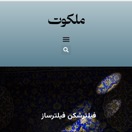
فیلترشکن فیلترساز