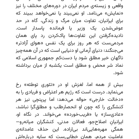
واقعی و زیسته‌ی مردم ایران در دوره‌های مختلف را نیز
«نمایش» می‌نامد. او نمی‌بیند یا نمی‌خواهد ببیند که
برای ایرانیان، تفاوت میان مرگ و زندگی، گاه در حد
عوض‌شدن یک وزیر یا فرمانده پاسدار است.
نادیده‌گرفتن این تفاوت‌ها پاک‌کردن رد پای همان
مردمی‌ست که هر روز برای یک نفس «هوای آزادتر»
می‌جنگند؛ دنیای آرمانی او دنیایی است که در آن همه‌چیز
ناگهان خیر مطلق شود یا دست‌کم جمهوری اسلامی که
نماد شر محض و مطلق است یکشبه از میان برداشته
شود.
بیش از همه اما، لغزش او در «تئوری توطئه» رخ
می‌نماید. درست است که رژیم هر اعتراض و فریادی را به
«دخالت خارجی» حواله می‌دهد؛ اما پرپنچی نیز هر
کنشگری را که چون او انحصارطلب و مطلق‌گرا نباشد،
«عادی‌ساز» یا «فریب‌خورده» می‌خواند. در نگاه او،
ایرانیانِ اصلاح‌جو، فعالان مدنی، کنشگران میانه‌رو—
همگی مهره‌هایی‌اند بی‌اراده. این حذف عامدانه‌ی
عاملیت مردم، همان خطایی‌ست که سایه درباره‌اش