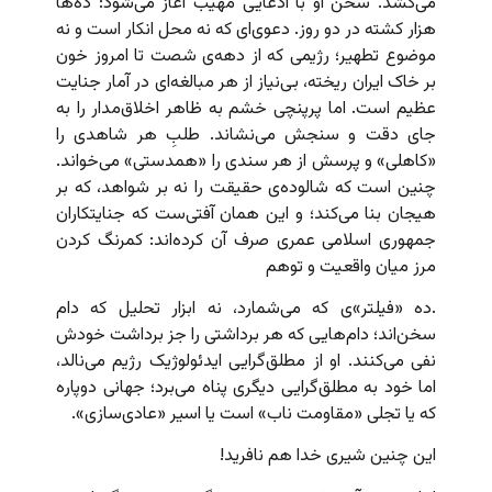
می‌کشد. سخن او با ادعایی مهیب آغاز می‌شود: ده‌ها
هزار کشته در دو روز. دعوی‌ای که نه محل انکار است و نه
موضوع تطهیر؛ رژیمی که از دهه‌ی شصت تا امروز خون
بر خاک ایران ریخته، بی‌نیاز از هر مبالغه‌ای در آمار جنایت
عظیم است. اما پرپنچی خشم به ظاهر اخلاق‌مدار را به
جای دقت و سنجش می‌نشاند. طلبِ هر شاهدی را
«کاهلی» و پرسش از هر سندی را «همدستی» می‌خواند.
چنین است که شالوده‌ی حقیقت را نه بر شواهد، که بر
هیجان بنا می‌کند؛ و این همان آفتی‌ست که جنایتکاران
جمهوری اسلامی عمری صرف آن کرده‌اند: کمرنگ کردن
مرز میان واقعیت و توهم
.ده «فیلتر»ی که می‌شمارد، نه ابزار تحلیل که دام
سخن‌اند؛ دام‌هایی که هر برداشتی را جز برداشت خودش
نفی می‌کنند. او از مطلق‌گرایی ایدئولوژیک رژیم می‌نالد،
اما خود به مطلق‌گرایی دیگری پناه می‌برد؛ جهانی دوپاره
که یا تجلی «مقاومت ناب» است یا اسیر «عادی‌سازی».
این چنین شیری خدا هم نافرید!