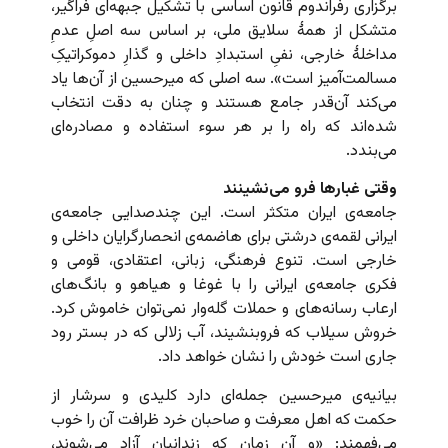
برگزاری رفراندوم قانون اساسی با تشکیل جبهه‌ای فراگیر،
متشکل از همهٔ سلایق ملی، بر اساس سه اصلِ عدمِ
مداخلهٔ خارجی، نفیِ استبدادِ داخلی و گذارِ دموکراتیکِ
مسالمت‌آمیز است». سه اصلی که میرحسین از آن‌ها یاد
می‌کند آن‌قدر جامع هستند و چنان به دقت انتخاب
شده‌اند که راه را بر هر سوء استفاده و مصادره‌ای
می‌بندد.
وقتی غبارها فرو می‌نشینند
جامعه‌ی ایران متکثر است. این چندصدایی جامعه‌ی
ایرانی لقمه‌ی درشتی برای هاضمه‌ی انحصارگرایان داخلی و
خارجی است. تنوع فرهنگی، زبانی، اعتقادی، قومی و
فکری جامعه‌ی ایرانی را با غوغا و هیاهو و بانگ‌های
ارعاب رسانه‌های و حملات گله‌وار نمی‌توان خاموش کرد.
خروش سیلاب که فروبنشیند، آب زلالی که در بستر رود
جاری است خودش را نشان خواهد داد.
بیانیه‌ی میرحسین جمله‌ای دارد کلیدی و سرشار از
حکمت که اهل معرفت و صاحبان خرد ظرافت آن را خوب
می‌فهمند: «و آن زمان که زندانیان آزاد می‌شوند،