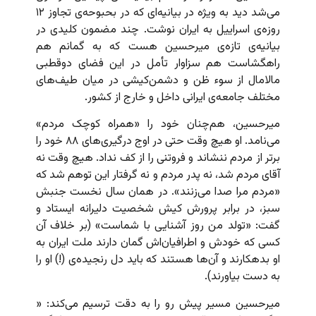
می‌شد دید به ویژه در بیانیه‌‌ای که در بحبوحه‌ی تجاوز ۱۲
روزه‌ی اسراییل به ایران نوشت. چند مضمون کلیدی در
بیانیه‌ی تازه‌ی میرحسین هست که به گمانم هم
راهگشاست هم سزاوار تأمل در این فضای دوقطبی
مالامال از سوء ظن و دشمن‌کیشی در میان طیف‌های
مختلف جامعه‌ی ایرانی داخل و خارج از کشور.
میرحسین، هم‌چنان خود را «همراه کوچک مردم»
می‌نامد. او هیچ وقت حتی در اوج درگیری‌های ۸۸ خود را
برتر از مردم ننشاند و فروتنی را از کف نداد. هیچ وقت نه
آقای مردم شد، نه پدر مردم و نه گرفتار این توهم شد که
«مردم مرا صدا می‌زنند». در همان سال نخست جنبش
سبز، در برابر پرورش کیش شخصیت دلیرانه ایستاد و
گفت: «تولد من روز آشنایی با شماست» (بر خلاف آن‌
کسی که خودش و اطرافیان‌اش گمان دارند ملت ایران به
او بدهکارند و آن‌ها هستند که باید دل رنجیده‌ی (!) او را
به دست بیاورند).
میرحسین مسیر پیش رو را به دقت ترسیم می‌کند: «