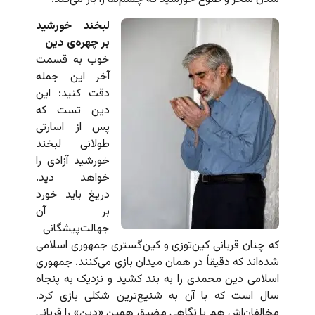
لبخند خورشید
بر چهره‌ی دین
خوب به قسمت
آخر این جمله
دقت کنید: این
دین تست که
پس از اسارتی
طولانی لبخند
خورشید آزادی را
خواهد دید.
دریغ باید خورد
بر آن
جهالت‌پیشگانی
که چنان قربانی کین‌توزی و کین‌گستری جمهوری اسلامی
شده‌اند که دقیقاً در همان میدان بازی می‌کنند. جمهوری
اسلامی دین محمدی را به بند کشید و نزدیک به پنجاه
سال است که با آن به شنیع‌ترین شکلی بازی کرد.
مخالفان‌اش هم با نگاهی مضیق همین «دین» را قربانی