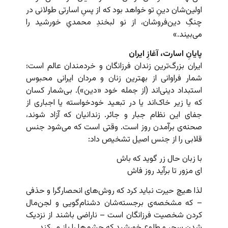
اولین‌شان دینِ تو خواهد بود که از پسِ اسارتی طولانی در
چنگِ دین‌فروشان، از نو لبخندِ محمدیِ خورشید را
می‌بیند.»
پایانِ اسارت، آغازِ ایران
ایران بزرگ‌ترین زندان فرزانگان و خردمندان عالم است؛
شمار فراوانی از بهترین‌ زنان و مردان ایرانی محبوس
استبداد دینی‌اند (از جمله خود «دین»). بی‌شمار کسان
که یا زیر خاک‌اند یا در تبعید خودخواسته یا اجباری از
جفای این نظام جبار و جائر. زندانیان که آزاد شوند،
صحنه‌ی برآمدن روز است. وقتی است که می‌شود جنس
قلابی را از جنس اصیل تشخیص داد:
با زبان حال زر گوید که باش
ای مزور تا برآید روز فاش
لذا هیچ حیرت نباید کرد که روش‌های انحصارگرا و حذفی
– که مشخصه‌ی برجسته‌شان دشنام‌گویی و لجن‌مال
کردن شخصیت فرزانگان است – ناراضی باشند از نزدیک
شدن سحر و طلوع خورشید که چشم‌ها را باز می‌کند.