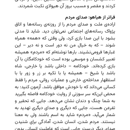
کردند و مقصر و مسبب بروز آن هیولای نکبت شمردند.
فراتر از هیاهو: صدای مردم
اراده‌ی ملت و صدای مردم را از روزنه‌ی رسانه‌ها و اتاق
پژواک رسانه‌های اجتماعی نمی‌توان دید
.
شاید تا مدتی
بشود با این صدا بازی کرد، ولی وقتی که
«
همه
»
همراه
شوند
–
که به خیال من نه دور است و نه دیر
–
این
غبارها فرومی‌نشیند
.
بارها نوشته‌ام که
«
مردم
»
همیشه
تعبیر کشسان و موسعی بوده است که خودکامگان با آن
بازی کرده‌اند
.
خودکامه
–
داخلی باشد یا خارجی، شاه
باشد یا شیخ
–
همیشه یا با تکیه بر زر و زور یا با
استظهار مداخله‌ی خارجی و عملیات روانی، مردم را فقط
کسانی می‌داند که با خودش موافق باشد
.
آزمون کنید
:
به
محض این‌که سر سوزنی از روایت خودکامه فاصله بگیرید
به شما چنگ و دندان نشان می‌دهد
.
جایی که تحقیر و
تفرعن هست، جایی که دیگری و صدای دیگری تهدید به
شمار می‌آید،
«
مردم
»
شاید به اسم باشند ولی به معنا
نیستند
.
مردم شدن، انسان شدن، آمادگی برای شنیدن
صدای دیگر درست جایی است که عاملیت انسانی بدون