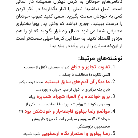
ناکامی‌های خودتان به گردن دیگران همیشه کار آسانی
است. تنبل نباشید! تنبلی را کنار بگذارید! در فکر کردن
کمی به خودتان سخت بگیرید. سعی کنید عیوب خودتان
را درست ببینید. جوری نباشد که وقتی پدر پویا بختیاری
معترض شما می‌شود دنبال راه فرار بگردید که او را هم
مزدور قلمداد کنید. به خدا این کارها خیلی سخت‌تر است
از این‌که سرتان را از زیر برف در بیاورید!
نوشته‌های مرتبط:
تفاوت تجاوز و دفاع
کیوان حسینی (نقل از حساب
اکس نگارنده) مخالفت با جنگ،...
ما دیگر آن آدم‌های سابق نیستیم
محمدرضا نیکفر
پایان یک درگیری به قول ترامپ «دوازده روزه»....
برای خواننده باغ الفبا؛ شهرام شب‌پره
پیام
ویدیویی کوتاه شهرام شب‌پره، با فاصله‌ی بسیار یکی از...
مواضع رضا پهلوی فاجعه‌بار و خودشکن بود
۲۹
خرداد ۱۴۰۴ سرویس سیاسی انصاف نیوز: داریوش
محمدپور، پژوهشگر...
رضا پهلوی و استمرار نگاه ارسطویی
شب شنبه،