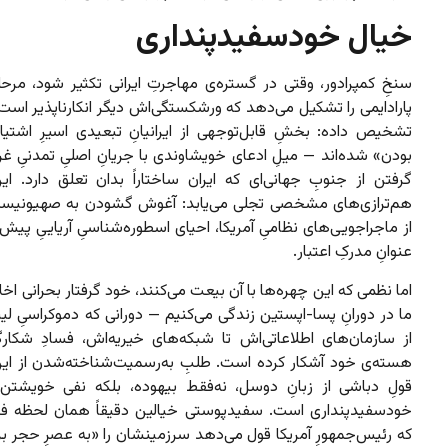
خیال خودسفیدپنداری
سنخِ کمپرادور، وقتی در گستره‌ی مهاجرتِ ایرانی تکثیر شود، مرحله‌
پارادایمی را تشکیل می‌دهد که ورشکستگی‌اش دیگر انکارناپذیر است
تشخیص داده: بخشِ قابل‌توجهی از ایرانیانِ تبعیدی اسیرِ اشتیا
بودن» شده‌اند — میلِ ادعای خویشاوندی با جریانِ اصلیِ تمدنیِ غ
گرفتن از جنوبِ جهانی‌ای که ایران ساختاراً بدان تعلق دارد. ای
هم‌ترازی‌های مشخصی تجلی می‌یابد: آغوش گشودن به صهیونیس
از ماجراجویی‌های نظامیِ آمریکا، احیای اسطوره‌شناسیِ آریاییِ پیش‌ا
عنوانِ مدرکِ اعتبار.
اما نظمی که این چهره‌ها با آن بیعت می‌کنند، خود گرفتار بحرانی اخ
ما در دورانِ پسا-اپستین زندگی می‌کنیم — دورانی که دموکراسیِ لیبر
از سازمان‌های اطلاعاتی‌اش تا شبکه‌های خیریه‌اش، فسادِ شکارگر
هسته‌ی خود آشکار کرده است. طلبِ به‌رسمیت‌شناخته‌شدن از این
قولِ دباشی از زبانِ دوسل، نه‌فقط بیهوده، بلکه نفی خویشتن
خودسفیدپنداری است. سفیدپوستی خیالین دقیقاً همان لحظه فرو
که رئیس‌جمهورِ آمریکا قول می‌دهد سرزمینشان را «به عصرِ حجر برگ