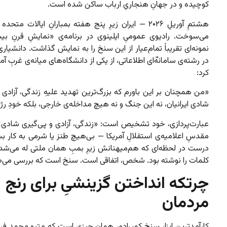
کوچیده و در جهانِ هنجاریِ ارباب ساکن شده است.
هشتمِ آوریلِ ۲۰۲۶ — ایران زیرِ پنج هفته بمبارانِ ایالات متح
می‌سوخت. رادیوی عمومیِ ایلینوی در برنامه‌ی «نمایشِ قرنِ بی
نمونه‌ای تقریباً تمام‌عیار از این سنخ را به نمایش گذاشت. دانشیاری ا
در رشته‌ی سامانه‌ّای اطلاعاتی، از یکی از دانشگاه‌های میانه‌ی غربِ آمر
کرد:
«من همچنان بر این باورم که بزرگ‌ترین تهدید علیهِ زندگی، آزادی 
شادی ایرانیان، نه این جنگ و نه هیچ مداخله‌ی خارجی، بلکه خودِ ر
عبارت‌پردازی، خود تشخیص است: «زندگی، آزادی و پی‌گیری شادی» 
مقدسِ اعلامیه‌ی استقلالِ آمریکا — بی‌هیچ طنز یا شرمی به کار 
درست در لحظه‌ای که هم‌میهنانش زیرِ بمبِ همان ملتی له می‌شدن
کلمات را نوشته بود. شخص، اتفاقی است. سنخ است که بررسی می‌ط
چرتکه انداختن گزینشیِ برای رنج
مردمان
کارآمدترین ابزارِ سنخِ کمپرادور همان چیزی است که متیو محمد فرز