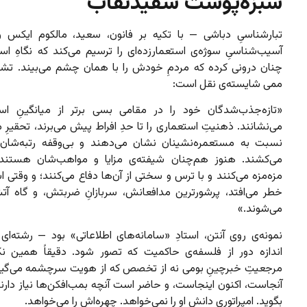
سبزه‌پوست سفیدنقاب
تبارشناسیِ دباشی — با تکیه بر فانون، سعید، مالکوم ایکس
آسیب‌شناسیِ سوژه‌ی استعمارزده‌ای را ترسیم می‌کند که نگاهِ است
چنان درونی کرده که مردمِ خودش را با همان چشم می‌بیند. تشخ
ممی شایسته‌ی نقل است:
«تازه‌جذب‌شدگان خود را در مقامی بسی برتر از میانگینِ است
می‌نشانند. ذهنیتِ استعماری را تا حدِ افراط پیش می‌برند، تحقیرِ مغ
نسبت به مستعمره‌نشینان نشان می‌دهند و بی‌وقفه رتبه‌شان 
می‌کشند. هنوز هم‌چنان شیفته‌ی مزایا و مواهب‌شان هستند، 
مزه‌مزه می‌کنند و با ترس و سختی از آن‌ها دفاع می‌کنند؛ و وقتی ا
خطر می‌افتد، پرشورترین مدافعانش، سربازانِ ضربتش، و گاه آتش
می‌شوند.»
نمونه‌ی روی آنتن، استادِ «سامانه‌های اطلاعاتی» بود — رشته‌ای
اندازه دور از فلسفه‌ی حاکمیت که تصور شود. دقیقاً همین ن
مرجعیتِ خبرچینِ بومی نه از تخصص که از هویت سرچشمه می‌گیرد
آنجاست، اکنون اینجاست، و حاضر است آنچه بمب‌افکن‌ها نیاز دارن
بگوید. امپراتوری دانش او را نمی‌خواهد. چهره‌اش را می‌خواهد.