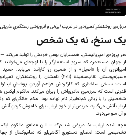
درباره‌ی روشنفکرِ کمپرادور در غربتِ ایرانی و فروپاشیِ رستگاریِ عاریتی
یک سنخ، نه یک شخص
هر پروژه‌ی امپریالیستی، همسرایان بومیِ خودش را تولید می‌کند 
از جهانِ مستعمره که سرودِ استعمارگر را با لهجه‌ای می‌خوانند ک
امپراتوری آن را «اصیل» و از همین رو کارآمد می‌یابد. حمید 
«سبزه‌پوستان نقاب‌سفید» (۲۰۱۱) نامشان را روشنفکرانِ 
است: سنخی ساختاری که کارکردش فراهم آوردنِ پوششِ ایدئولو
قدرتی است که سرزمینِ مادری‌اش را ویران می‌کند. مالکوم ایکس 
شخصیتی را با زبانی کم‌نظیرتر نام نهاده بود: غلامِ خانگی‌ای که وق
ارباب آتش می‌گیرد، حریص‌تر از خودِ ارباب برای خاموش کردنِ آتش 
و آن سو می‌دود.
«چه شده ارباب،
ما
مریض شدیم؟» — این «ما»یِ مالکوم ایکس 
تشخیصی است: امضای دستوریِ آگاهی‌ای که تمام‌وکمال از جه