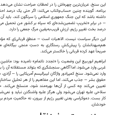
این سنخ، عریان‌ترین چهره‌اش را در لحظاتِ صراحت نشان می‌دهد.
برنامه، گوینده چنین حساب‌وکتاب می‌کند: اگر حتی یک درصد احت
داشته باشد که این جنگ جمهوریِ اسلامی را سرنگون کند، باید آن 
— در برابرِ «تخریبِ تضمین‌شده‌ای که سپاه بر کشورِ من تحمیل می
درصد بخت تغییرِ رژیم، ارزشِ قریب‌به‌یقینِ مرگِ جمعی را دارد.
این دیگر سیاست نیست. الاهیات است — منطقِ قربانی‌ای که مؤم
هم‌میهنانشان را پیش‌کشِ رستگاری به دستِ منجی بیگانه‌ای می
صریحاً عهد کرده قربانی را خاکستر می‌کند.
ابراهیم ابوربیع این وضعیت را «تجدد ناتمام» نامیده بود: ماشینِ 
غربی وارد می‌شود، اما آگاهیِ سنجشگری که بتواند مستقلانه آن را به 
وارد نمی‌شود. سنخِ کمپرادور واژگانِ لیبرالیسمِ آمریکایی را — آزادی،
حقوقِ بشر — جذب می‌کند، اما این مفاهیم را از هر تحلیلِ ساختارِ
تعیین می‌کند چه کسی از آن‌ها بهره‌مند شود، منسلخ می‌کند. ح
سلاحی علیهِ تهران می‌شود ولی هرگز علیهِ واشنگتن نباید و نمی‌شود
کار بست. دموکراسی یعنی تغییرِ رژیم از بیرون، نه حاکمیتِ مردم ب
خودشان.