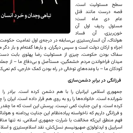
سطح مسئولیت است.
قصه درست مانند قتل
عام دی‌ ماه است:
مسئول ردیف اول آن
خون‌ریزی، آن فساد
هولناک، آن انسان‌ستیزی بی‌سابقه در درجه‌ی اول تمامیت حکومت
اجزاء و ارکان دولت است و سپس دیگران. و بارها گفته‌ام و بار دگر م
سفاک بودن حکومت، چیزی از مسئولیت رضا پهلوی بابت دست 
میدان فراخواندن مردم خشمگین، مستأصل و بی‌دفاع ما – از جمله 
کودکان ما – با وعده‌های توخالی در راه بودن کمک خارجی، کم نمی‌کن
فرزانگی در برابرِ دشمن‌سازی
جمهوری اسلامی ایرانیان را با هم دشمن کرده است. برادر را عل
شورانده است. خانواده‌‌ها را رو به روی هم قرار داده است. ایران را چ
کرده است. و این جنایت کمی نیست. پرسش این است که ما چقدر
و فرزانگی داریم که ناخواسته پیاده‌نظام این جنایت پردامنه و هولن
فهم منطق این‌که مخالفت با شرارت جمهوری اسلامی، نه تنها منافا
اسراییل و ایدئولوژی صهیونیسم نسل‌کش، نقد اسلام‌ستیزی و اسلام