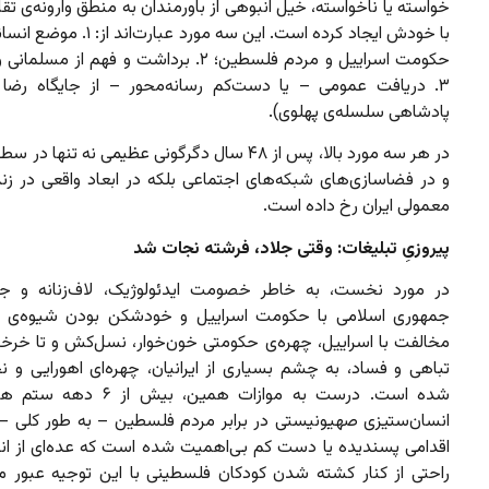
خواسته یا ناخواسته، خیل انبوهی از باورمندان به منطق وارونه‌ی تقا
با خودش ایجاد کرده است. این سه مورد عبارت
حکومت اسراییل و مردم فلسطین؛ ۲. برداشت و فهم از م
۳. دریافت عمومی – یا دست‌کم رسانه‌محور – از جایگاه رضا 
پادشاهی سلسله‌ی پهلوی).
در هر سه مورد بالا، پس از ۴۸ سال دگرگونی عظیمی نه تنها 
و در فضاسازی‌های شبکه‌های اجتماعی بلکه در ابعاد واقعی در زن
معمولی ایران رخ داده است.
پیروزیِ تبلیغات: وقتی جلاد، فرشته نجات شد
در مورد نخست، به خاطر خصومت ایدئولوژیک، لاف‌زنانه و جاه‌
جمهوری اسلامی با حکومت اسراییل و خودشکن بودن شیوه‌ی ا
مخالفت با اسراییل، چهره‌ی حکومتی خون‌خوار، نسل‌کش و تا خرخر
تباهی و فساد، به چشم بسیاری از ایرانیان، چهره‌ای اهورایی و 
شده است. درست به موازات همین، بیش 
انسان‌ستیزی صهیونیستی در برابر مردم فلسطین – به طور کلی – 
اقدامی پسندیده یا دست کم بی‌اهمیت شده است که عده‌ای از انس
راحتی از کنار کشته شدن کودکان فلسطینی با این توجیه عبور می