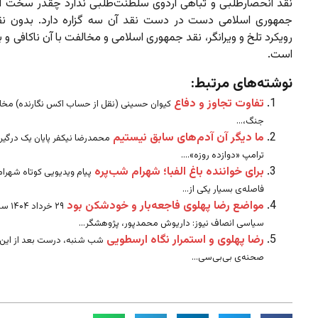
نقد انحصارطلبی و تباهی اردوی سلطنت‌طلبی ندارد چقدر سخت 
جمهوری اسلامی دست در دست نقد آن سه گزاره دارد. بدون ن
رویکرد تلخ و ویرانگر، نقد جمهوری اسلامی و مخالفت با آن ناکافی و
است.
نوشته‌های مرتبط:
تفاوت تجاوز و دفاع
کیوان حسینی (نقل از حساب اکس نگارنده) مخال
جنگ،...
ما دیگر آن آدم‌های سابق نیستیم
محمدرضا نیکفر پایان یک درگیر
ترامپ «دوازده روزه»....
برای خواننده باغ الفبا؛ شهرام شب‌پره
پیام ویدیویی کوتاه شهرام
فاصله‌ی بسیار یکی از...
مواضع رضا پهلوی فاجعه‌بار و خودشکن بود
۲۹ خردا
سیاسی انصاف نیوز: داریوش محمدپور، پژوهشگر...
رضا پهلوی و استمرار نگاه ارسطویی
شب شنبه، درست بعد از این‌ک
صحنه‌ی بی‌بی‌سی...