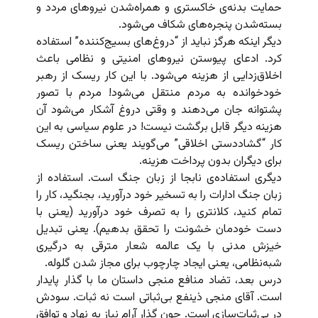
حمایت بدنه‌ی خاکستری و همراه‌شدن نیروهای مردد و
بسته‌شدن پنجره‌های شکاف می‌شود.
دیگر اینکه هرگز نباید از “دروغ‌های بسیج‌کننده” استفاده
کرد. ادعای پیوستن نیروهای امنیتی و نظامی باعث
اخلاق‌زدایی از هزینه می‌شود. با این کار ریسک از رهبر
خودخوانده به مردم منتقل می‌شود! مردم با تصور
پشتوانه جان می‌دهند و وقتی دروغ آشکار می‌شود آن
هزینه دیگر قابل برگشت نیست! در علوم سیاسی به این
کار “گشاددستی اخلاقی” می‌گویند یعنی ساختن ریسک
برای دیگران بدون پرداخت هزینه.
دیگری استفاده‌ی نابجا از زبان جنگ است. استفاده از
زبان جنگ ادارات را به تسخیر خود درآورید، بجنگید، کار را
تمام کنید، کلانتری را به تصرف خود درآورید (یعنی با
دست خودمان خشونت را تحقق بدهیم). یعنی تبدیل
خیزش مدنی با یک عالمه شعار مترقی به درگیری
شبه‌نظامی، یعنی ایجاد چارچوب برای مجاز شدن گلوله.
درس بعد، تضاد منافع منجی داستان ما با گذار پایدار
است. آقای منجی ذینفع بی‌ثباتی است نه ثبات. سودش
در بی‌ثبات‌سازی است. چون گذار آرام نیاز به نهاد و توافق