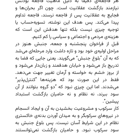
هر فاجعه‌ای دقیقاً به دلیل ماهیت فاجعه بودنش
نیازمند بازگشت عقلانیت است. چون اگر بحران‌ها و
فجایع به عقلانیت پس از فاجعه نرسند، فاجعه تداوم
پیدا می‌کند. پس هدف این نوشته، تسویه‌حساب یا
توجیه چیزی نیست بلکه تنها هدفش این است که
هزینه‌ی مردمی و اجتماعی و سیاسی را کم کنیم.
قبل از فراخوان پنجشنبه و جمعه، جنبش هنوز در
مراحل اولیه‌ی خود بود و تازه داشت وارد مرحله‌ای می‌شد
که به آن “بلوغ جنبش” می‌گویند. یعنی جایی که فضا به
تدریج باز می‌شود و خیابان هدفمند و زبان‌دار می‌شود و
از بروز خشم به خواسته و آرمان تغییر جهت می‌دهد.
فقط در این صورت بود که هزینه‌ها “کنترل‌پذیر”
می‌شدند. اما این چیزی نبود که “دو گروه بتوانند از آن
سود ببرند، نه نظام و نه حامیان بازگشت استبداد
پیشین”.
کار سرکوب و مشروعیت بخشیدن به آن و ایجاد انسجام
در نیروهای سرکوبگر و به میدان آوردن بدنه‌ی خاکستری
نظام در این شرایط آسان نیست. پس بلوغ جنبش به
سود سرکوب نبود. و حامیان بازگشت نمی‌توانستند