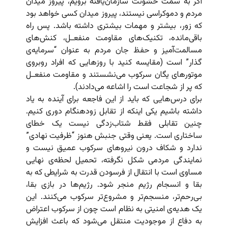
اگر به سمت خشونت سازمان‌یافته برویم، پیروز میدان
مردم و دموکراسی نیستند، پیروز میدان کسی خواهد بود
که زور، بیشتر و مهمات بیشتری داشته باشد. پس راه
باقی‌مانده، تکنیک‌های مقاومت منفعـل، کنش‌های
مسالمت‌آمیز و حفظ جان مردم به عنوان “سرمایه‌ی
گذار” است (مقایسه کنید با روزهایی که افراد روبروی
موتورهای یگان سرکوب می‌نشستند و مقاومت منفعـل
که پر از شجاعت است را اشاعه می‌دادند).
برای درس‌هایی که باید از این فاجعه برای آینده به یاد
داشته باشیم یکی اینکه از تقابل زودهنگام دوری کنیم.
چنین تقابلی فقط شتاب‌زدگی نیست یک خطای
ساختاری است. یعنی وقتی جنبش هنوز “ظرفیت نهادی”
ندارد و شکاف درون نیروهای سرکوب عمیق نیست و
نمایندگی مردمی شکل نگرفته، تحمیل لحظه‌ی نهایی
مساوی است با انتقال از فرسودن قدرت به شرایطی که به
بقا و انسجام رژیم منجر شود. رژیم‌ها در بازی بقا،
بی‌رحم‌تر، منسجم‌تر و مشروع‌تر سرکوب می‌کنند. این
یک هدیه‌ی امنیتی به نظام است چون از سرکوب اعتراض
به دفاع از موجودیت منتقل می‌شود که باعث افزایش