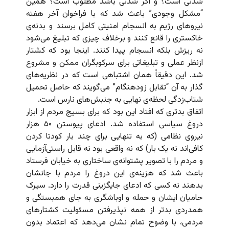
شدنی است؟ و اگر شدنی باشد مطلوب است؟ همین
“مشکل وجودی” باعث شد که با فراخوان آخر هفته
نیروهای رژیم به انسجام امنیتی کامل برسند و بدنه‌ی
خاکستری را قانع کنند و برخلاف چیزی که تبلیغ می‌شود
نه ریزش بلکه انسجام پیدا کنند. اینجا بود که کشتار
ازنظر عملی و تبلیغاتی برای سرکوبگران ممکن و مشروع
شد. این دقیقاً همان اشتباهی است که در نظریه‌های
گذار به آن “تقابل زودهنگام” می‌گویند که حاصل تحمیل
شتاب‌زدگی لحظه‌ی نهایی به جنبش‌های نارس است.
اتفاق بدتری که افتاد این بود که برای بسیج مردم از ابزار
دروغ سیاسی استفاده شد. ادعای پیوستن ۵۰ هزار
نیروی نظامی (که به تنهایی برای چند بار کودتا کردن
کافی‌اند نه یک بار) که نه واقعی بود نه قابل راستی‌آزمایی
و مردم را با تصویر پشتوانه‌ی ساختاری به خیابان فرستاد
باعث شد که هزینه‌ی این دروغ را مردم با جانشان
بدهند نه کسی که ادعای جایگزینی قدرت را دارد. سیرک
حامیان ایشان و حمله و اوباشگری به جای همبستگی و
همدردی بدتر از همه نپذیرفتن مسئولیت کشتارهای
مردمی، با وضوح تمام نشان می‌دهد که اعتماد بدون