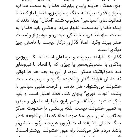
جای ممکن هزینه پایین بیاورند. فضا را به سمت مذاکره
و توازن قدرت ببرند نه جنگ و خونریزی، فضا را باز کنند تا
فعالیت‌های “سیاسی” سرکوب شده “امکان” پیدا کنند نه
اینکه فضا را به سمت انفجار ببرند. برعکس باید فضا را به
سمت سازماندهی، نمایندگی مردمی و پرهیز از وضعیت
صفر ببرند وگرنه اصلاً ‌گذاری درکار نیست یا نامش چیز
دیگری است.
گذار یک فرایند پیچیده و مرحله‌ای است نه یک پروژه‌ی
بلاگری یا سلبریتی‌محور یا چیزی که با اتحاد با نیروهای
ضد دموکراتیک ممکن شود. از این به بعد هر فراخوانی
که دانش فرایند گذار را نادیده بگیرد و مردم به سمت
خشونت بی‌پشتوانه هل بدهد و فرصت‌طلبی سیاسی را
پشت “نجات فوری” پنهان کند، فاقد اعتبار است و باید
بایکوت شود. برخلاف توهم رایج، تنها راه ما برای رسیدن
به تغییر خشونت نیست بلکه برعکس با خشونت هرگز
به تغییر نمی‌رسیم. مخصوصاً حالا که با این فاجعه خطر
جنگ داخلی بالا رفته است (چون هرچه سرکوب خشن‌تر
باشد مردم فکر می‌کنند راه عبور خشونت بیشتر است).