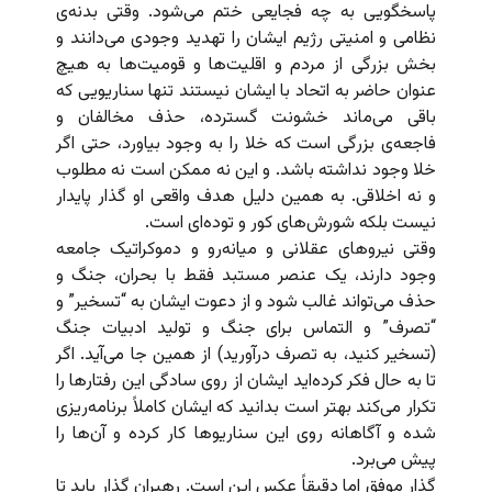
پاسخگویی به چه فجایعی ختم می‌شود. وقتی بدنه‌ی
نظامی و امنیتی رژیم ایشان را تهدید وجودی می‌دانند و
بخش بزرگی از مردم و اقلیت‌ها و قومیت‌ها به هیچ
عنوان حاضر به اتحاد با ایشان نیستند تنها سناریویی که
باقی می‌ماند خشونت گسترده، حذف مخالفان و
فاجعه‌ی بزرگی است که خلا را به وجود بیاورد، حتی اگر
خلا وجود نداشته باشد. و این نه ممکن است نه مطلوب
و نه اخلاقی. به همین دلیل هدف واقعی او گذار پایدار
نیست بلکه شورش‌های کور و توده‌ای است.
وقتی نیروهای عقلانی و میانه‌رو و دموکراتیک جامعه
وجود دارند، یک عنصر مستبد فقط با بحران، جنگ و
حذف می‌تواند غالب شود و از دعوت ایشان به “تسخیر” و
“تصرف” و التماس برای جنگ و تولید ادبیات جنگ
(تسخیر کنید، به تصرف درآورید) از همین جا می‌آید. اگر
تا به حال فکر کرده‌اید ایشان از روی سادگی این رفتارها را
تکرار می‌کند بهتر است بدانید که ایشان کاملاً برنامه‌ریزی
شده و آگاهانه روی این سناریوها کار کرده و آن‌ها را
پیش می‌برد.
گذار موفق اما دقیقاً عکس این است. رهبران گذار باید تا