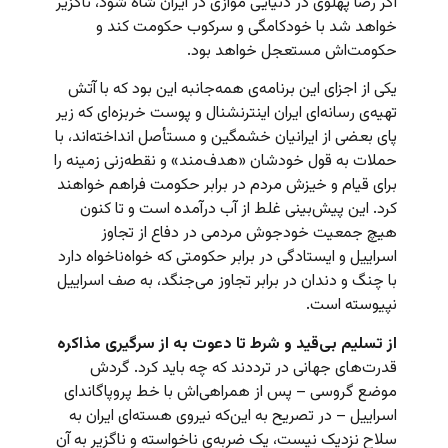
اگر رضا پهلوی در دنیایی موازی در ایران شاه شود، ناگزیر
خواهد شد با خودکامگی و سرکوب حکومت کند و
حکومت‌اش مستعجل خواهد بود.
یکی از اجزای این برنامه‌ی همه‌جانبه این بود که با آتش
تهیه‌ی رسانه‌ای ایران اینترنشنال و پوست خربزه‌ای که زیر
پای بعضی از ایرانیان خشمگین و مستأصل انداخته‌اند، با
حملات به قول خودشان «هدف‌مند» و نقطه‌زنی زمینه را
برای قیام و خیزش مردم در برابر حکومت فراهم خواهند
کرد. این پیش‌بینی غلط از آب درآمده است و تا کنون
هیچ جمعیت خودجوش مردمی در دفاع از تجاوز
اسراییل و ایستادگی در برابر حکومتی که خواه‌ناخواه دارد
با چنگ و دندان در برابر تجاوز می‌جنگد، به صف اسراییل
نپیوسته است.
از تسلیم بی‌قید و شرط تا دعوت به از سرگیری مذاکره
قدرت‌های جهانی در ترددند که چه باید کرد. گردش
موضع گروسی – پس از همراهی‌اش با خط پروپاگاندای
اسراییل – در تصریح به این‌که نیروی هسته‌ای ایران به
سلاح نزدیک نیست، یک ضربه‌ی ناخواسته و ناگزیر به آن