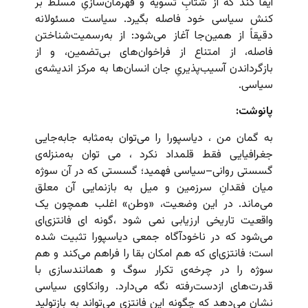
ایفا کند که از شتابِ تسویه و قهرمان‌سازیِ مسلط بر
کنش سیاسی خود فاصله بگیرد. سیاست مسئولانه
دقیقاً از همین‌جا آغاز می‌شود: از به‌رسمیت‌شناختن
فاصله، از امتناع از فراخوان‌های بی‌تضمین، و از
بازگرداندن آسیب‌پذیریِ جان انسان‌ها به مرکز اندیشه‌ی
سیاسی.
پانوشت:
به گمان من ، دیاسپورا را می‌توان به‌مثابه جابه‌جایی
جغرافیایی فقط قلمداد نکرد ، می توان به‌منزله‌ی
گسستی روانی–سیاسی فهمید؛ گسستی که در آن سوژه
میان فقدانِ سرزمین و میل به بازنمایی آن معلق
می‌ماند. در این وضعیت، «وطن» اغلب همچون یک
واقعیت تاریخی ارزیابی نمی شود ،گونه ای فانتزی‌ای
می‌شود که در ناخودآگاه جمعی دیاسپورا تثبیت شده
است؛ فانتزی‌ای که هم امکان بقا را فراهم می‌کند و هم
سوژه را در چرخه‌ی تکرار سوگ و همانندسازی با
قدرت‌های ازدست‌رفته نگه می‌دارد. روانکاوی سیاسی
نشان می‌دهد که چگونه این فانتزی می‌تواند به بازتولید