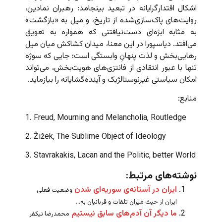
اشکال اقتدارگرایانه در تبعید بینجامد: رهبران نمادین،
روایت‌های پاک‌سازی‌شده از تاریخ، و میل به «بازگشت»
به مثابه ابژه‌ای دست‌نیافتنی که همواره به تعویق
می‌افتد. دیاسپورا در این معنا، میدان کشاکش میان میل
رهایی‌بخش و لذت پنهانِ وابستگی است؛ جایی که سوژه
تنها با عبور انتقادی از فانتزی‌های هویت‌بخش، می‌تواند
امکان سیاستی غیرنوستالژیک و آینده‌گشایانه را بیازماید.
منابع:
1. Freud, Mourning and Melancholia, Routledge
2. Žižek, The Sublime Object of Ideology
3. Stavrakakis, Lacan and the Politic, better World
نوشته‌های مرتبط:
ایران در آستانه‌ی سوریه‌ای شدن
وضعیت فعلی
ایران از حیث میزان تلفات و قربانیان به...
ما دیگر آن آدم‌های سابق نیستیم
محمدرضا نیکفر