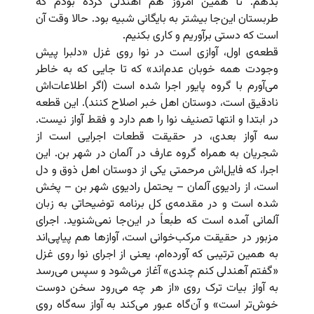
بدهم. تا همین امروز هم آهندلی کرده بودم که
طربستان این‌جا بیشتر به بایگانی شبیه بود. حالا وقت آن
است که دستی برآوریم و کاری بکنیم.
قطعه‌ی اول، آوازی است در نوا روی غزل «دلبرا پیش
وجودت همه خوبان عدم‌اند» که تا جایی که به خاطر
می‌آورم با گروه پایور اجرا شده است (اگر اطلاعات‌اش
نادقیق است، دوستان اهل خبر اصلاح کنند). این قطعه
در ابتدا و انتها تصنیف نوا را هم دارد و فقط آواز نیست.
سه آواز بعدی، در حقیقت قطعات اجرایی است از
شجریان به همراه گروه عارف در آلمان در شهر بن. این
اجرا، که فایل‌اش مرحمتی یکی از دوستان اهل ذوق و دل
است، از رادیوی آلمان – یحتمل رادیوی شهر بن – پخش
شده است و در مقدمه‌‌ی کل برنامه توضیحاتی به زبان
آلمانی آمده است که طبعاً در این‌جا نمی‌شنوید. اجرای
مزبور در حقیقت مرکب‌خوانی است، آوازها هم پیاپی‌اند
به همین ترتیبی که آورده‌ام، یعنی از اجرای نوا روی غزل
«گفتم آهندلی کنم چندی» آغاز می‌شود و سپس می‌رسد
به آواز بیات ترک روی «از هر چه می‌رود سخن دوست
خوش‌تر است» و آن‌گاه عبور می‌کند به آواز سه‌گاه روی