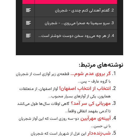
2. گفتم آهندلی کنم چندی - شجریان
3. سرو سیمینا به صحرا می‌روی... - شجریان
4. از هر چه می‌رود سخن دوست خوشتر است - شجریان
نوشته‌های مرتبط:
گر بروی عدم شوم…
قطعه‌ی زیر آوازی است از شجریان
با گروه عارف – پس...
انتخاب از انتخابِ اصفهان!
آواز اصفهان، از متعلقات
همایون، یکی از آوازهای بسیار محبوب...
مهربانی کی سر آمد؟
گاهی اوقات سال‌ها طول می‌کشد
تا آدمی بفهمد اتفاقی واقعاً...
آیینه‌ی مهر‌آیین
دو-سه‌ روزی است که این آواز شجریان
با نی حسن...
شب‌زنده‌دار
این غزل از شهریار است که شجریان