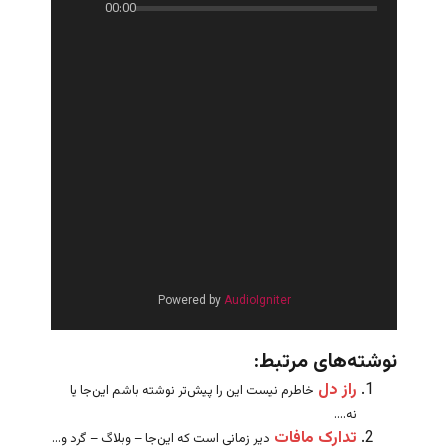
00:00
Powered by
AudioIgniter
نوشته‌های مرتبط:
راز دل
خاطرم نیست این را پیش‌تر نوشته باشم این‌جا یا
نه....
تدارک مافات
دیر زمانی است که این‌جا – وبلاگ – گرد و...