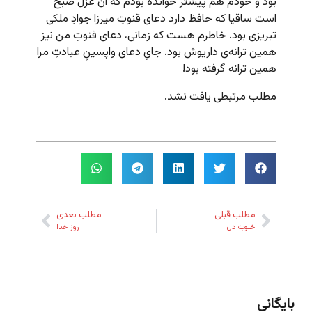
بود و خودم هم پیشتر خوانده بودم که آن غزل صبح
است ساقیا که حافظ دارد دعای قنوتِ میرزا جوادِ ملکی
تبریزی بود. خاطرم هست که زمانی، دعای قنوتِ من نیز
همین ترانه‌ی داریوش بود. جایِ دعای واپسینِ عبادتِ مرا
همین ترانه گرفته بود!
مطلب مرتبطی یافت نشد.
مطلب قبلی
مطلب بعدی
خلوتِ دل
روز خدا
بایگانی