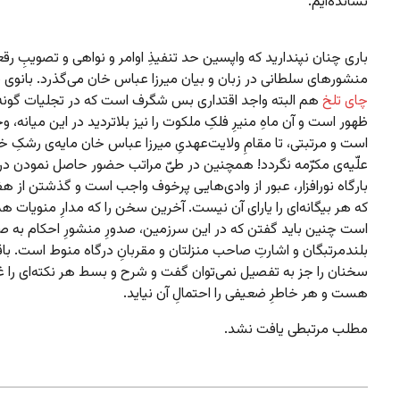
نشانده‌ایم.
باری چنان نپندارید که واپسین حد تنفیذِ اوامر و نواهی و تصویبِ رق
منشورهای سلطانی در زبان و بیان میرزا عباس خان می‌گذرد. بانوی
چای تلخ
هم البته واجد اقتداری بس شگرف است که در تجلیات گونه‌
ظهور است و آن ماهِ منیرِ فلکِ ملکوت را نیز بلاتردید در این میانه، 
است و مرتبتی، تا مقامِ ولایت‌عهدیِ میرزا عباس خان مایه‌ی رشکِ خ
علّیه‌ی مکرّمه نگردد! همچنین در طیّ مراتب حضور حاصل نمودن در
بارگاه نورافزار، عبور از وادی‌هایی پرخوف واجب است و گذشتن از ه
که هر بیگانه‌ای را یارای آن نیست. آخرین سخن را که مدارِ منویات ه
است چنین باید گفتن که در این سرزمین، صدورِ منشورِ احکام به صو
بلندمرتبگان و اشارتِ صاحب منزلتان و مقربانِ درگاه منوط است. باق
سخنان را جز به تفصیل نمی‌توان گفت و شرح و بسط هر نکته‌ای را
هست و هر خاطرِ ضعیفی را احتمالِ آن نیاید.
مطلب مرتبطی یافت نشد.