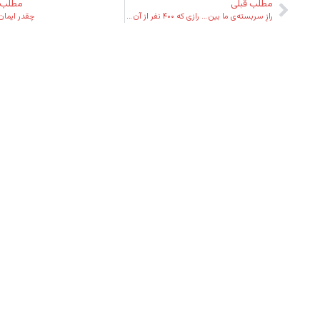
مطلب قبلی
مطلب 
رازِ سربسته‌ی ما بین … رازی که ۴۰۰ نفر از آن با خبر بودند!
چقدر ایمان 