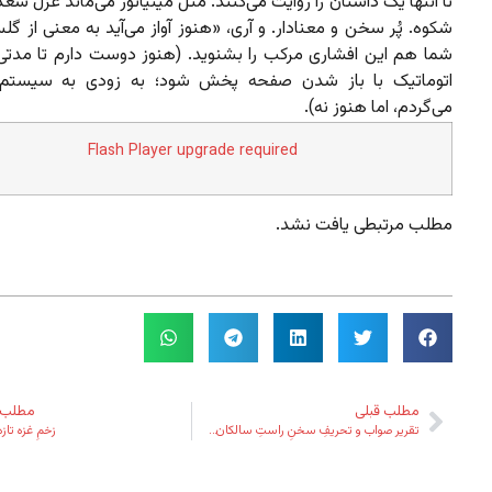
تا انتها یک داستان را روایت می‌کنند. مثل مینیاتور می‌ماند غزل سعدی
شکوه. پُر سخن و معنادار. و آری، «هنوز آواز می‌آید به معنی از گل
شما هم این افشاری مرکب را بشنوید. (هنوز دوست دارم تا مدت
اتوماتیک با باز شدن صفحه پخش شود؛ به زودی به سیستم 
می‌گردم، اما هنوز نه).
Flash Player upgrade required
مطلب مرتبطی یافت نشد.
مطلب قبلی
مطلب 
تقریر صواب و تحریفِ سخنِ راستِ سالکان…
زخمِ غزه تا