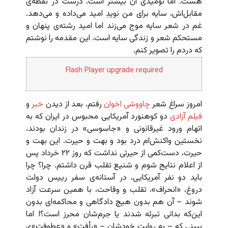
هست. اما نومیدی آن بیشتر است. درست در نقطه‌ی
مقابل‌اش، سایه برای من نویدِ امید می‌داده و می‌دهد.
غم در شعر سایه موج می‌زند اما امید رشته‌ی پنهان و
مستحکم شعر و زندگی سایه است. این مقدمه را نوشتم
که دردم را تصویر کنم.
Flash Player upgrade required
امروز سراغ شعر
چاووشی اخوان
رفتم. بعد از دیدن
خبر
و
فیلم آزادی
دو کوهنورد آمریکایی محبوس در ایران که به
اتهام ورود غیرقانونی و «جاسوسی» در زندان بودند،
نخستین واکنش‌ام درد بود و بهت و حیرت. این بهت و
حیرت، دست‌کمی از حیرتی نداشت که روز ۲۲ خرداد پس
از اعلام نتایج شوم و شنیع تقلب قرن داشتم. چرا؟ چرا
باید دو نفر آمریکایی، در آستانه‌ی سفر رییس دولت
دروغ، «انحراف»، تقلب و وقاحت، با همین سرعت آزاد
شوند – آن هم بدون هیچ دادگاهی و محاکمه‌ای بدون
این‌که بدانی تبرئه شدند یا جرم‌شان محرز است؟! اما
ببینی که – به روایتِ خودشان – «رأفت» و «عطوفت‌»ی