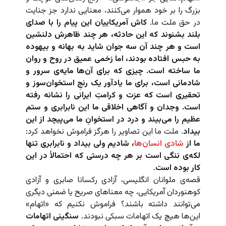
بزرگ را بر خود هموار می‌کنند، معنایی ندارد جز جنایت
در حق ملت ما.
کاش آمریکاییان این پیام را با صدای
بلند بشنوند که این حادثه، هر چند ظاهرش دلنشین
است و هر چند آن سه جوان شاید به بهانه و بیهوده
به حبس افتاده بودند، اما زخمی عمیق در روح و روان
ما ساخته است. چیزی که برای آن‌ها مایه‌ی سرور و
شادمانی است، برای ما یادآور یک رنجِ استخوان‌سوز و
تحقیری است که عزت و کرامتِ ایرانی را نشانه رفته
است. وجدان و آگاهی اخلاقی ما این نابرابری و ستم
عظیم را می‌بیند و درد در استخوانِ ما می‌پیچد از این
بیداد
. ملت ما این تصاویر را هرگز فراموش نخواهد کرد:
ما از
شادی انسان‌ها
، شادیم ولی بیداد و نابرابری تنها
لکه‌ی ننگی است بر هر چه درستی که احتمالاً در این
کار بوده است
.
قصه‌ی ملوانان انگلیسی، آزادی رکسانا صابری و آزادی
کوهنوردان آمریکایی، چه معناهای صریح یا ضمنی دیگری
می‌توانند داشته باشند؟ فراموش نکنیم که «اتهام»
این‌ها هیچ یک اتهامات سبکی نبودند.
سنگینی اتهامات