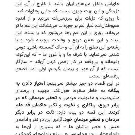
جای‌اش داخل مرزهای ایران باشد یا خارج از آن. این
دل‌تنگی و این بهت چیزی نیست که جایی رهای‌ات کند.
تا روزی که دل‌ات برای سرزمین‌ات می‌تپد و از اندوه
هم‌وطنان‌ات، غبارِ غم بر چهره‌ات می‌نشاند، این غم با تو
می‌ماند. روزی از این غم رها می‌شوی که یا بساط این
بیداد و این تعفن دروغ و وقاحت برچیده شود و یا
رشته‌ی این تعلق را به آن آب و خاک گسسته باشی. دومی
شدنی نمی‌‌نماید. با شرف ما و با غرور ما – که این‌گونه
وقیحانه و بی‌وقفه در کارِ زخمی کردن آن‌اند – سازگار
نیست که از آن عهد و پیمان بگردیم. اولی، اما، قصه‌ی
پرغصه‌ای است…
در این قصه، دو چیز بیشتر نمی‌بینم:
امتیاز دادن به
بیگانه
به خاطر سقوط هول‌ناک، مهیب و پرصدای
مشروعیت و مقبولیت مردمی؛ و
تحقیر مردمانی که در
برابر دروغ، ریاکاری و نخوت و تکبر حاکمان قد علم
کردند
. این قصه دو پیام دارد:
ذلت در برابر دیگر
مردمان و تحقیرِ مردمانِ خود
. آزادی این دو نفر و ادامه‌ی
حبس و حصر ایرانیان ما – که بسیاری از آن‌ها به
«اتهام»هایی جز «جاسوسی» – رنج زندان‌های کوچک و