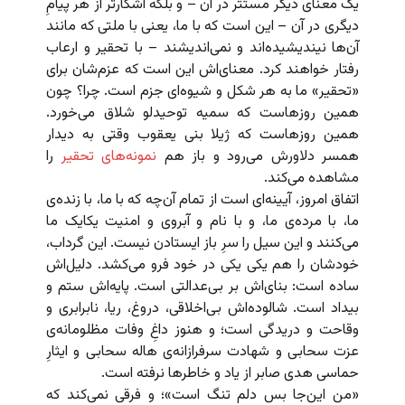
یک معنای دیگر مستتر در آن – و بلکه آشکارتر از هر پیامِ
دیگری در آن – این است که با ما، یعنی با ملتی که مانند
آن‌ها نیندیشیده‌اند و نمی‌اندیشند – با تحقیر و ارعاب
رفتار خواهند کرد. معنای‌اش این است که عزم‌شان برای
«تحقیر» ما به هر شکل و شیوه‌ای جزم است. چرا؟ چون
همین روزهاست که سمیه‌ توحیدلو شلاق می‌خورد.
همین روزهاست که ژیلا بنی یعقوب وقتی به دیدار
همسر دلاورش می‌رود و باز هم
نمونه‌های تحقیر
را
مشاهده می‌کند.
اتفاق امروز، آیینه‌ای است از تمام آن‌چه که با ما، با زنده‌ی
ما، با مرده‌ی ما، و با نام و آبروی و امنیت یکایک ما
می‌کنند و این سیل را سرِ باز ایستادن نیست. این گرداب،
خودشان را هم یکی یکی در خود فرو می‌کشد. دلیل‌اش
ساده است: بنای‌اش بر بی‌عدالتی است. پایه‌اش ستم و
بیداد است. شالوده‌اش بی‌اخلاقی، دروغ، ریا، نابرابری و
وقاحت و دریدگی است؛ و هنوز داغِ وفات مظلومانه‌ی
عزت سحابی و شهادت سرفرازانه‌ی هاله سحابی و ایثارِ
حماسی هدی صابر از یاد و خاطرها نرفته است.
«من این‌جا بس دلم تنگ است»؛ و فرقی نمی‌کند که