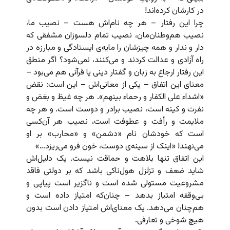
در کارشان کرده‌اند!
چرا این رفتار – هر چه نام‌اش هست – نصیب ما،
نصیب هم‌وطنان‌مان، نصیب تمام دلسوزان مشفقی که
دار و ندار و همه چیزشان را مایه‌ی ایستادگی و مبارزه در
راه آزادی و عدالت کردند و می‌کنند، نمی‌شود؟ اگر منطق
این رفتار ارجاع به زبان و گفتار دینی یا قرآنی هم می‌بود –
معنای این اتفاق – یکی از معانی‌اش – این است: نقض
«اشداء علی الکفار و رحماء بینهم». هر چه غیظ و بغض و
نفرت و کینه است، نصیب برادر و دوست است. و هر چه
ملایمت و رأفت و عطوفت است، نصیب هر آن‌کسی
است که خودشان نام «دشمن» و «محارب» بر او
می‌نهند! «اینک از سینه‌ی دوست، خون فرو می‌ریزد…»
این اتفاق تنها بلاهت و حماقت نیست. یک دلیل‌اش
شاید ضعف و تزلزل هول‌ناکی باشد که بر دولتی فاقد
مشروعیت مستولی شده است و ناگزیر است پیاپی و
بی‌وقفه امتیاز بدهد – چنان‌که امتیاز داده است و
هم‌چنان می‌دهد. یک معنای‌اش امتیاز دادن است بدون
هیچ شوخی و تعارفی.