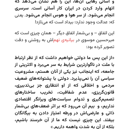
و آسانی رهایی آن‌ها، این را هم نشان می‌دهد که
اتهام وارد کردن در ایران کار آسانی است. سرسری
انجام می‌شود. از سر هوا و هوس انجام می‌شود
. یعنی
که: عدالت وجود ندارد؛ بیداد است که می‌تازد!
این اتفاق – و بی‌شمار اتفاق دیگر – همان چیزی است که
میرحسین موسوی در
بیانیه‌ی نهم‌
اش به روشنی و دقت
تصویر کرده بود:
«
از این پس ما دولتی خواهیم داشت که از نظر ارتباط
با ملت در ناگوارترین شرایط به سر می‌برد و اکثریتی از
جامعه، که اینجانب نیز یکی از آنان هستم، مشروعیت
سیاسی آن را نمی‌پذیرد. دولتی با پشتوانه‌های ضعیف
مردمی و اخلاقی که از او انتظاری جز بی‌تدبیری،
قانون‌گریزی، عدم شفافیت، تخریب ساختارهای
تصمیم‌گیری و تدوام سیاست‌های ویرانگر اقتصادی
نداریم، و بیم آن می‌رود که بر اثر ضعف‌های بی‌شمار
ذاتی و عارضی‌اش در ورطه امتیاز دادن به بیگانگان
بیفتد. این چیزی نیست که ما از آن خرسند باشیم،
بلکه از آن به شدت واهمه داریم
.»