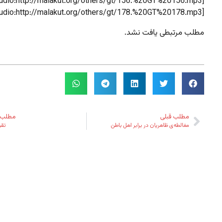
[audio:http://malakut.org/others/gt/156.%20GT%20156.mp3]
[audio:http://malakut.org/others/gt/178.%20GT%20178.mp3]
مطلب مرتبطی یافت نشد.
مطلب قبلی
مطلب 
مغالطه‌ی ظاهریان در برابر اهل باطن
تقو