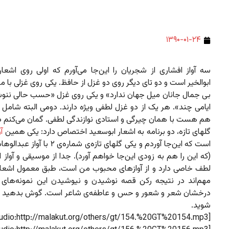
۱۳۹۰-۰۱-۲۴
سه آواز افشاری از شجریان را این‌جا می‌آورم که اولی روی اشعار
ابوالخیر است و دو تای دیگر روی دو غزل از حافظ. یکی روی غزلی با 
بی جمال جانان میل جهان ندارد» و یکی روی غزل «حسب حالی ننو
ایامی چند». هر یک از دو غزل لطفی ویژه دارند. دومی البته شامل
هم هست با همان چیرگی و استادی نوازندگی لطفی. گمان می‌کنم در 
گلهای تازه، دو برنامه به اشعار ابوسعید اختصاص دارد: یکی همین
آ
است که این‌جا آوردم و یکی گلهای تازه‌ی شماره‌
(که این را هم به زودی این‌جا خواهم آورد). جدا از موسیقی و آواز 
لطف خاصی دارد و از آوازهای محبوب من است، طبق معمول اشعار
مهم‌اند در نتیجه رکن قصه نوشیدن و نیوشیدن این نمونه‌های خ
درخشان شعر و شعور و حس و عاطفه‌ی شاعر است. گوش بدهید 
شوید.
[audio:http://malakut.org/others/gt/154.%20GT%20154.mp3]