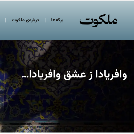
برگه‌ها
درباره‌ی ملکوت
وافریادا ز عشق وافریادا…