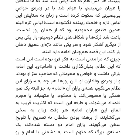
ببینند. هر کس هم که صدای‌اش بلند شد که ما سلطان
را عریان می‌بینیم، یا عوام شد یا در زمره‌ی خواصِ
بی‌بصیرتی که سکوت کرده است و زبان به ستایش این
لباس تازه و خلعت زیبنده نگشوده است! لباسِ تازه البته
همین فتنه‌ی محمودیه بود که از همان روز نخست،
باعث شد تَرَک‌ها و شکاف‌های نظام دومینو-وار یکی پس
از دیگری آشکار شود و هر یکی مانند درّه‌ای عمیق دهان
باز کند. این قصه هم‌چنان ادامه دارد البته.
چیزی که مرا مدتی است به فکر فرو برده است این است
که این نظام، بنیان‌گذاری داشت و «امام»ی. این امام،
یارانی داشت و خواص و محرمانی که صاحبِ سرّ او بودند
و از زمره‌ی وفادارانِ او. این روزها هر چه به سراپای این
نظام می‌نگرم، همه‌ی یاران آن «امام» به جز البته یک نفر،
همگی یا محبوس‌اند، یا محکوم. یا متهم‌اند یا مجرم
قلمداد می‌شوند. و طرفه این است که اکثریت قریب به
اتفاق این «یاران امام» هر وقت زبان به سخن
می‌گشایند، از برهنه بودن سلطان به تصریح یا تلویح
سخن می‌گویند. یاران امام دو دسته شده‌اند: یک
دسته‌ی بزرگ که متهم است به دشمنی با امام و رو