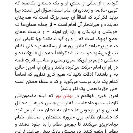
گرداندن از مشی و منشِ او و یک دسته‌ی یک‌نفره که
گویی خلاصه و زبده‌ی آن امام است! سؤال این است: چرا
نباید فکر کرد که اتفاقاً آن جمع بزرگ است که هم‌چنان
نماینده و میراث‌دار آن امام است – از جمله همان‌ها که
خویشان و نزدیکان و رازداران اویند – و درست همان
جمع کوچک است که از او رو گردانده‌اند؟ چرا نقیض این
مدعای پرهیاهو که این روزها از رسانه‌های داخلی نظام
تبلیغ می‌شود درست نباشد؟ واقعاً چه دلیل قانع‌کننده و
محکمی داریم بر این‌که سوی رسمی و صاحبِ قدرتِ قصه
در راهِ آن امام حرکت می‌کرده باشد و یاران او، امروز خائن
به او باشند؟ (دقت کنید که هیچ کاری نداریم که اساساً
کدام یک دارد درست می‌گوید و کدام غلط؛ ممکن است
حتی حق با همان یک نفر باشد).
امروز خبری خواندم در
بولتن‌نیوز
که البته مضمون‌اش
تازه نیست و ماه‌هاست که از این جنس خبرها از محافل
امنیتی و در بازجویی‌ها دهان به دهان منتشر می‌شود
که دشمنان نظام، برای «ترور» منتقدان و مخالفان نظام
برنامه‌ریزی می‌کنند تا چهره‌ی نظام را بد جلوه دهند و
نظام را متهم کنند. دو پرسش بزرگ پیش می‌آید: ۱. این