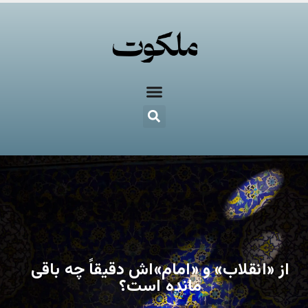
از «انقلاب» و «امام»اش دقیقاً چه باقی
مانده است؟