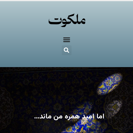
اما امید همره من ماند…