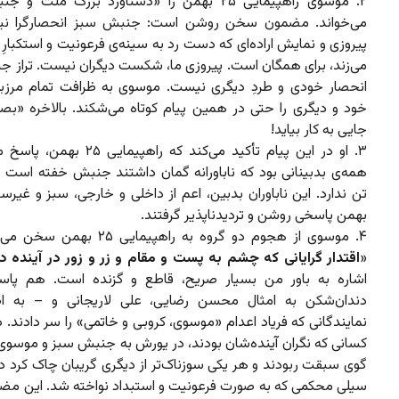
۲. موسوی راهپیمایی ۲۵ بهمن را «دستاورد بزرگ ملت 
می‌‌خواند. مضمون سخن روشن است: جنبش سبز انحصارگرا نی
پیروزی و نمایش اراده‌ای که دست رد به سینه‌ی فرعونیت و استکبارِ‌ خ
می‌زند، برای همگان است. پیروزی ما، شکست دیگران نیست. تراز ج
انحصار خودی و طردِ دیگری نیست. موسوی به ظرافت تمام مرزب
خود و دیگری را حتی در همین پیام کوتاه می‌شکند. بالاخره «بصی
جایی به کار بیاید!
۳. او در این پیام تأکید می‌کند که راهپیم
همه‌ی بدبینانی بود که ناباورانه گمان داشتند جنبش خفته است یا
بهمن پاسخی روشن و تردیدناپذیر گرفتند.
۴. موسوی از هجوم دو گروه به راهپیمایی ۲۵
«
اقتدار گرایانی که چشم به پست و مقام و زر و زور در آینده دا
اشاره به باور من بسیار صریح، قاطع و گزنده است. هم پا
دندان‌شکن به امثال محسن رضایی، علی لاریجانی و – به ا
نمایندگانی که فریاد اعدام «موسوی، کروبی و خاتمی» را سر دادند. د
کسانی که نگران آینده‌شان بودند، در یورش به جنبش سبز و موسوی 
گوی سبقت ربودند و هر یکی سوزناک‌تر از دیگری گریبان چاک کرد در
سیلی محکمی که به صورت فرعونیت و استبداد نواخته شد. این مضم