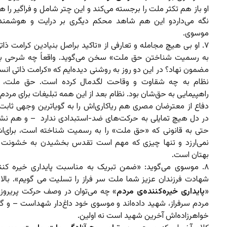
او باز هم تکثر ملت را برجسته می‌کند و این چتر شامل و فراگیر را هم
نگه می‌داردو این هم شاهد محکم دیگری بر درایت و هوشمند
موسوی.
۷. او بی‌ هیچ مجامله و تعارفی از «تاکید براصل بنیادین کرامت ذات
به رسمیت شناختن حق ملت» سخن می‌گوید. واقعاً چه شرحی بای
مضمون نهاد؟ در این دو روز به روشنی دیده‌ایم که «کرامت ذاتی انسا
نظام به چه شقاوت و وقاحت لگدمال کرده است. حق ملت، 
راهپیمایی به حق‌شان بود. نظام بعد از این همه تبلیغات برای مردم
دفاع از معترضان مصری هم ریاکاری‌اش را به گویاترین وجهی ثابت 
در دل هیچ تمایلی به حرکت‌های ضد-استبدادی ندارد – و هم نشا
حتی به قانونی که «حق ملت» را به رسمیت شناخته است، برای‌
نمی‌ارزد و تنها چیزی که مهم است تقدس بخشیدن به خشونت 
بهتان است.
۸. موسوی می‌گوید: «ضمن تبریک به مناسبت پایداری خیره کنن
شهادت فرزندان عزیز شما ملت سر فراز را تسلیت می گویم». بالاتر
«
پایداری خیره‌کننده‌ی مردم
» چه می‌توان در وصف حرکت پریروز آ
مردم سرفراز، شهید داده‌اند و موسوی خود داغ‌دار شهداست – و گو
خواهرزاده‌اش آخرین شهید است نه اولین.