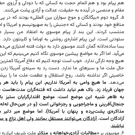
هم پیام بود و هم اتمام حجت به کسانی که با دودلی و آرزوی حفظ 
مقام و منصبی در آینده به حقیقت، عدالت و آزادی پشت می‌کنند.
۵. گروه دوم «بیگانگان و موج سواران بین المللی» بودند که در پ
منافع خود بودند و کسانی که «جنبش را به صهیونیسم و امریکا و اذ
منتسب کردند. این بند از پیام موسوی به اعتقاد من بسیار 
ستودنی است. این پیام اشاره‌ی روشنی به اوباما و کلینتون دارد. 
بسا ساده‌دلانه گمان کنند موسوی دارد به دولت فتنه امتیازی می‌دهد
می‌آید. اما اگر به مواضع پیشین موسوی نگاه کنیم می‌بینیم که ای
هیچ وجه تازگی ندارد. خوب است توجه کنیم که دفاع آمریکا کمترین
حال ملت ما و سبزهای ما ندارد. دست رد به سینه‌ی آمریکا زد
خاصیتی اگر نداشته باشد، روح استقلال و عظمت ملت ما را بیش
می‌دهد.
ما هیچ وامی به آمریکا نداریم. این پیام را باید هر ر
جهان فریاد زد. باک هم نباید داشت که فتنه‌گران مدت‌هاست
به ظاهر شبیه این موضع است. موضع اقتدارگرایان ستیز با 
جنجال‌آفرینی و ماجراجویی و رجزخوانی است (و در عین‌حال له‌له 
مذاکره‌ی پشت‌پرده و پنهان با آمریکا). اما موضع میر دلیر 
آزادگان است.
آزادگان می‌توانند مستقل بمانند ولی اهل نزاع و س
نباشند
.
۶. موسوی بر «
مطالبات آزادی‌خواهانه
و
متکثر
ملت شریف ایران» تأ