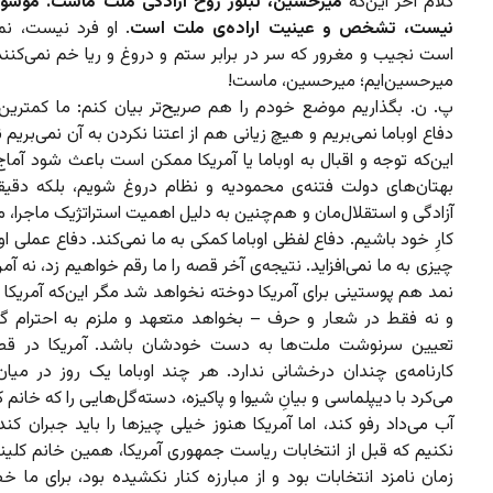
کلام آخر این‌که
میرحسین، تبلور روح آزادگی ملت ماست. مو
نیست، تشخص و عینیت اراده‌ی ملت است
. او فرد نیست، نم
است نجیب و مغرور که سر در برابر ستم و دروغ و ریا خم نمی‌کنند
میرحسین‌ایم؛ میرحسین، ماست!
پ. ن. بگذاریم موضع خودم را هم صریح‌تر بیان کنم: ما کمترین
دفاع اوباما نمی‌بریم و هیچ زیانی هم از اعتنا نکردن به آن نمی‌بریم 
این‌که توجه و اقبال به اوباما یا آمریکا ممکن است باعث شود آم
بهتان‌های دولت فتنه‌ی محمودیه و نظام دروغ شویم، بلکه دقیقاً
آزادگی و استقلال‌مان و هم‌چنین به دلیل اهمیت استراتژیک ماجرا، ما ب
کارِ خود باشیم. دفاع لفظی اوباما کمکی به ما نمی‌‌کند. دفاع عملی 
چیزی به ما نمی‌افزاید. نتیجه‌ی آخر قصه را ما رقم خواهیم زد، نه آمری
نمد هم پوستینی برای آمریکا دوخته نخواهد شد مگر این‌که آمریکا
و نه فقط در شعار و حرف – بخواهد متعهد و ملزم به احترام گ
تعیین سرنوشت ملت‌ها به دست خودشان باشد. آمریکا در قص
کارنامه‌ی چندان درخشانی ندارد. هر چند اوباما یک روز در می
می‌کرد با دیپلماسی و بیانِ شیوا و پاکیزه، دسته‌گل‌هایی را که خانم 
آب می‌داد رفو کند، اما آمریکا هنوز خیلی چیزها را باید جبران کن
نکنیم که قبل از انتخابات ریاست جمهوری آمریکا، همین خانم کلین
زمان نامزد انتخابات بود و از مبارزه کنار نکشیده بود، برای ما 