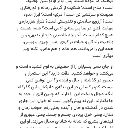
فرهنگ ما نبوده است. پس آیا از او نوشتن توصیف
است؟ مدح است؟ شکایت از گردش زمانه و کج‌رفتاری
طبیعت و سرکشی تن است؟ مرثیه است؟ ابراز اندوه
است؟ آرزوی سلامتی و تندرستی است؟ تکرار هزارباره‌ی
مهابت فنای در بقا پیوسته‌ی آدمی است؟ همه هست و
هیچ کدام نیست. آخر چه خاصیتی دارد از بدیهی‌ترین
واقعیت زندگی و حیات بر کره‌ی زمین چیزی بنویسی.
همه این را می‌دانند. هم عالم و هم عامی. نکته چیز
دیگری است.
او جان بسی بسیاران را از حضیض به اوج کشیده است و
می‌کشد و خواهد کشید. دقت دارید؟ این استمرار و
حضور در گذشته و حال و آینده را؟ این توفیق کمی
نیست. کم‌تر کسانی در این تنگه‌ی عابرکش، این گذرگاه
تنگ، مجال و بخت این را دارند که چنین اثری از خود به
جا بگذارند. این نه پیش‌گویی است نه خیال: این جاری
شدن در گذشته و حال و آینده یعنی رفع حجاب زمان و
مکان. یعنی خرق پرده‌ی جسم و جسد. یعنی عبوری از
قیدهای بشری که شانه به شانه‌ی محال می‌زند. او این