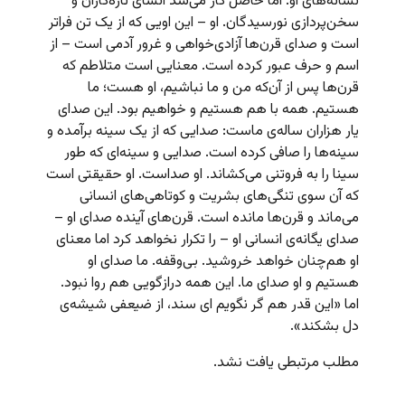
نشانه‌های او. اما حاصل کار می‌شد انشای تازه‌کاران و
سخن‌پردازی نورسیدگان. او – این اویی که از یک تن فراتر
است و صدای قرن‌ها آزادی‌خواهی و غرور آدمی است – از
اسم و حرف عبور کرده است. معنایی است متلاطم که
قرن‌ها پس از آن‌که من و ما نباشیم، او هست؛ ما
هستیم. همه با هم هستیم و خواهیم بود. این صدای
یار هزاران ساله‌ی ماست: صدایی که از یک سینه برآمده و
سینه‌ها را صافی کرده است. صدایی و سینه‌ای که طور
سینا را به فروتنی می‌کشاند. او صداست. او حقیقتی است
که آن سوی تنگی‌های بشریت و کوتاهی‌های انسانی
می‌ماند و قرن‌ها مانده است. قرن‌های آینده صدای او –
صدای یگانه‌ی انسانی او – را تکرار نخواهد کرد اما معنای
او هم‌چنان خواهد خروشید. بی‌وقفه. ما صدای او
هستیم و او صدای ما. این همه درازگویی هم روا نبود.
اما «این قدر هم گر نگویم ای سند، از ضیعفی شیشه‌ی
دل بشکند».
مطلب مرتبطی یافت نشد.