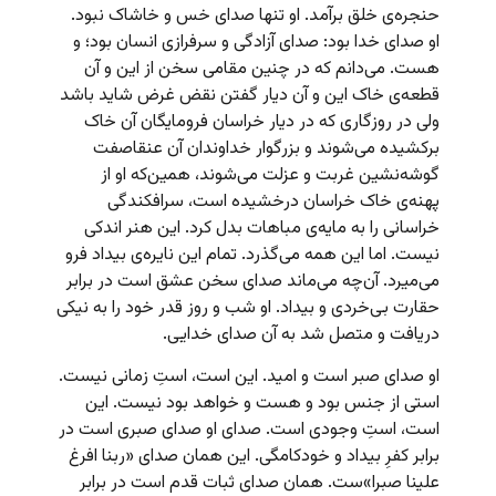
حنجره‌ی خلق برآمد. او تنها صدای خس و خاشاک نبود.
او صدای خدا بود: صدای آزادگی و سرفرازی انسان بود؛ و
هست. می‌دانم که در چنین مقامی سخن از این و آن
قطعه‌ی خاک این و آن دیار گفتن نقض غرض شاید باشد
ولی در روزگاری که در دیار خراسان فرومایگان آن خاک
برکشیده می‌شوند و بزرگوار خداوندان آن عنقاصفت
گوشه‌نشین غربت و عزلت می‌شوند، همین‌که او از
پهنه‌ی خاک خراسان درخشیده است، سرافکندگی
خراسانی را به مایه‌ی مباهات بدل کرد. این هنر اندکی
نیست. اما این همه می‌گذرد. تمام این نایره‌ی بیداد فرو
می‌میرد. آن‌چه می‌ماند صدای سخن عشق است در برابر
حقارت بی‌خردی و بیداد. او شب و روز قدر خود را به نیکی
دریافت و متصل شد به آن صدای خدایی.
او صدای صبر است و امید. این است، استِ زمانی نیست.
استی از جنس بود و هست و خواهد بود نیست. این
است، استِ وجودی است. صدای او صدای صبری است در
برابر کفرِ بیداد و خودکامگی. این همان صدای «ربنا افرغ
علینا صبرا»ست. همان صدای ثبات قدم است در برابر