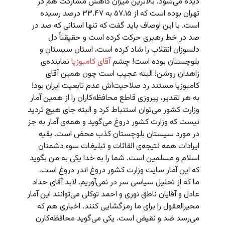
دیده می‌شود. بالاترین میزان کاهش مشارکت هم در
تهران بوده است که از ۵۷.۱۵ به ۳۳.۴۷ درصد رسیده
است. با این اوصاف باید گفت که تنها استانی که صد در
صد در خط رهبری حرکت کرده است و حقیقتاً دل
دلسوزان انقلاب را شاد کرده است،‌ استان سیستان و
بلوچستان بوده است! چشم
آقای کامبوزیا
نماینده‌ی
زاهدان روشن! البته عجیب است چون همین آقای
کامبوزیا مستند رد صلاحیت‌اش عدم تابعیت ایران بود!
به هر تقدیر، پیروزی قاطع محافظه‌کاران را از همین آمار
وزارت کشور می‌توان استنباط کرد و البته جای هیچ تردید
نیست که وزارت کشور دروغ می‌گوید و همه‌ی آمار به جز
در مورد سیستان بلوچستان کذب محض است. بقیه
ایرادات همه نتیجه‌ی القائات و تبلیغات سوء دشمنان
اسلام و مسلمین است. شما را به خدا یکی به من بگوید
که این آمار سایت وزارت کشور دروغ اندر دروغ است.
ما که از تحلیل سیاسی سر در نمی‌آوریم. لابد آقای حداد
عادل و آقایان ناطق نوری و احمد توکلی می‌توانند این آمار
محیرالعقول را برای ما رمز‌گشایی کنند. اخباری هم که
می‌رسد ضد و نقیض است. یکی می‌گوید محافظه‌کارن