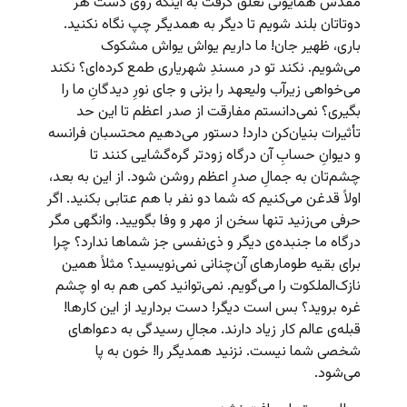
مقدس همایونی تعلق گرفت به اینکه روی دست هر
دوتاتان بلند شویم تا دیگر به همدیگر چپ نگاه نکنید.
باری، ظهیر جان! ما داریم یواش یواش مشکوک
می‌شویم. نکند تو در مسندِ شهریاری طمع کرده‌ای؟ نکند
می‌خواهی زیرآب ولیعهد را بزنی و جای نورِ دیدگانِ ما را
بگیری؟ نمی‌دانستم مفارقت از صدر اعظم تا این حد
تأثیرات بنیان‌کن دارد! دستور می‌دهیم محتسبان فرانسه
و دیوانِ حسابِ آن درگاه زودتر گره‌گشایی کنند تا
چشم‌تان به جمالِ صدرِ اعظم روشن شود. از این به بعد،
اولاً قدغن می‌کنیم که شما دو نفر با هم عتابی بکنید. اگر
حرفی می‌زنید تنها سخن از مهر و وفا بگویید. وانگهی مگر
درگاه ما جنبده‌ی دیگر و ذی‌نفسی جز شماها ندارد؟ چرا
برای بقیه طومارهای آن‌چنانی نمی‌نویسید؟ مثلاً همین
نازک‌الملکوت را می‌گویم. نمی‌توانید کمی هم به او چشم
غره بروید؟ بس است دیگر! دست بردارید از این کارها!
قبله‌ی عالم کار زیاد دارند. مجالِ رسیدگی به دعواهای
شخصی شما نیست. نزنید همدیگر را! خون به پا
می‌شود.