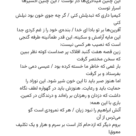
این چنین میناگری‌ها کار توست / این چنین اکسیرها
اسرار توست
کیمیا داری که تبدیلش کنی / گر چه جوی خون بود نیلش
کنی
آفرین‌ها بر تو بادا ای خدا / بنده‌ی خود را ز غم کردی جدا
این مایه آرامش و سکینه، این قدر طمأنینه طرفه گنجی
است که نصیب هر کسی نیست:
زین قصه هفت گنبد افلاک پر صداست کوته نظر ببین
که سخن مختصر گرفت
بار غمی که خاطرِ ما خسته کرده بود / عیسی دمی خدا
بفرستاد و بر گرفت
اما هنوز صبر باید تا این خون شیر شود. این نوزاد را
حمایت باید و رعایت. هنوزش باید در گهواره لطف نگاه
داشت که دزدان و رهزنان بر راه‌اند و درندگان در کمین.
باری با این همه:
آتش ابراهیم را نبود زیان / هر که نمرودی است گو
می‌ترس از آن
بروم دیگر که ازدحام کار است بر سرم و هزار و یک تکلیف
معوق!