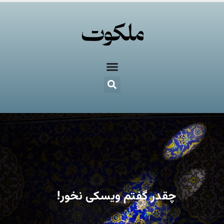
چقدر گفتم ویسکی نخور!