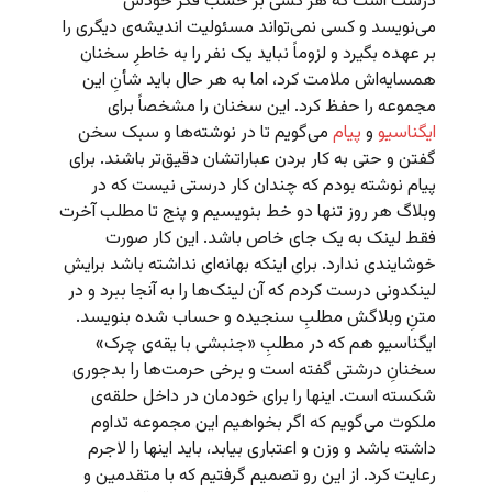
درست است که هر کسی بر حسب فکر خودش
می‌نویسد و کسی نمی‌تواند مسئولیت اندیشه‌ی دیگری را
بر عهده بگیرد و لزوماً نباید یک نفر را به خاطرِ سخنان
همسایه‌اش ملامت کرد، اما به هر حال باید شأنِ این
مجموعه را حفظ کرد. این سخنان را مشخصاً برای
ایگناسیو
و
پیام
می‌گویم تا در نوشته‌ها و سبک سخن
گفتن و حتی به کار بردن عباراتشان دقیق‌تر باشند. برای
پیام نوشته بودم که چندان کار درستی نیست که در
وبلاگ هر روز تنها دو خط بنویسیم و پنج تا مطلب آخرت
فقط لینک به یک جای خاص باشد. این کار صورت
خوشایندی ندارد. برای اینکه بهانه‌ای نداشته باشد برایش
لینکدونی درست کردم که آن لینک‌ها را به آنجا ببرد و در
متنِ وبلاگش مطلبِ سنجیده و حساب شده بنویسد.
ایگناسیو هم که در مطلبِ «جنبشی با یقه‌ی چرک»
سخنانِ درشتی گفته است و برخی حرمت‌ها را بدجوری
شکسته است. اینها را برای خودمان در داخل حلقه‌ی
ملکوت می‌گویم که اگر بخواهیم این مجموعه تداوم
داشته باشد و وزن و اعتباری بیابد، باید اینها را لاجرم
رعایت کرد. از این رو تصمیم گرفتیم که با متقدمین و