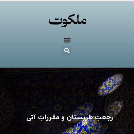
رجعتِ طربستان و مقرراتِ آتی