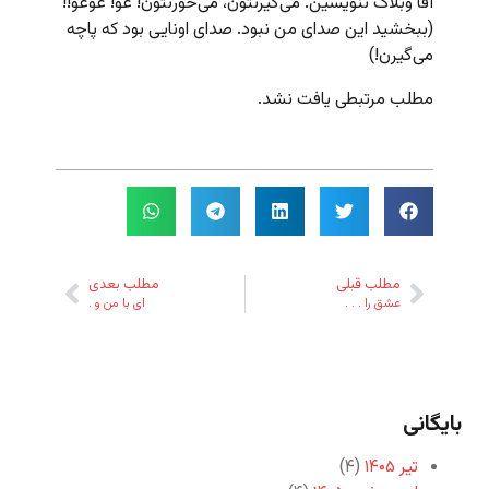
آقا وبلاگ ننویسین. می‌گیرنتون، می‌خورنتون! عو! عوعو!!
(ببخشید این صدای من نبود. صدای اونایی بود که پاچه
می‌گیرن!)
مطلب مرتبطی یافت نشد.
مطلب قبلی
مطلب بعدی
عشق را . . .
ای با من و .
بایگانی
تیر ۱۴۰۵
(۴)