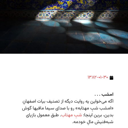
۱۳۸۲-۰۱-۳۰
امشب . . .
اگه می‌خواین یه روایت دیگه از تصنیف بیات اصفهانِ
«امشب شبِ مهتابه» رو با صدای سیما مافیها گوش
بدین، برین اینجا:
شبِ مهتاب
. طبق معمول بازیای
شبه‌فنیش مالِ خودمه.