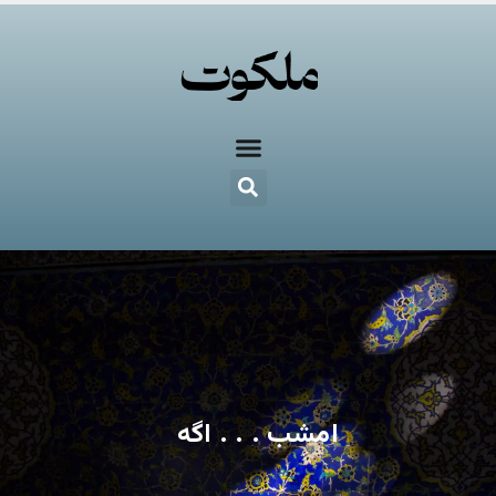
امشب . . . اگه