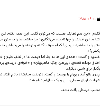
۱۳۸۵-۰۶-۰۱
گفتم: «این هم لطایف هست که می‌توان گفت. این همه نکته، این
اشاره. این ظرایف را چرا نادیده می‌انگاری؟ چرا حاشیه‌ها را به متن م
متن را به حاشیه می‌بری؟ کدام حرف نگفته و نهفته را می‌خواهی به با
بکشی؟».
خندید و گفت: «همه‌ی این‌ها به جا، اما «بحث ما در لطفِ طبع و خ
اخلاق بود!»؛ قصه‌ی «پیرهن چاکِ ماهرویان» و «خرقه‌ی دریده‌ی پرهی
بگذار برای شبی دیگر!».
پ.ن. بانو آمد روی‌ام را بوسید و گفت: «تولدت مبارک!» یادم افتاد که
شهادت اوراق سجلی، سی و یک سال‌ام تمام شد!
مطلب مرتبطی یافت نشد.