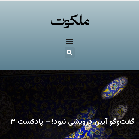
گفت‌وگو آیین درویشی نبود! – پادکست ۳