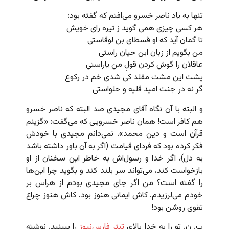
تنها به یاد ناصر خسرو می‌افتم که گفته بود:
هر کسی چیزی همی گوید ز تیره رای خویش
تا گمان آید که او قسطای بن لوقاستی
من بگویم از زبان ابن حیان راستی
عاقلان را گوش کردن قولِ من یاراستی
پشت این مشت مقلد کی شدی خم در رکوع
گر نه در جنت امید قلیه و حلواستی
و البته با آن نگاه آقای مجیدی صد البته که ناصر خسرو
هم کافر است! همان ناصر خسرویی که می‌گفت: «گزینم
قرآن است و دین محمد». نمی‌دانم مجیدی با خودش
فکر کرده بود که فردای قیامت (اگر به آن باور داشته باشد
به دل)، اگر خدا و رسول‌اش به خاطر این سخنان از او
بازخواست کند، می‌تواند سر بلند کند و بگوید چرا این‌ها
را گفته است؟ من اگر جای مجیدی بودم از هراس بر
خودم می‌لرزیدم. کاش ایمانی هنوز بود. کاش هنوز چراغ
تقوی روشن بود!
پ. ن. تو را به خدا بالای
تیتر فارس‌نیوز
را ببینید. نوشته