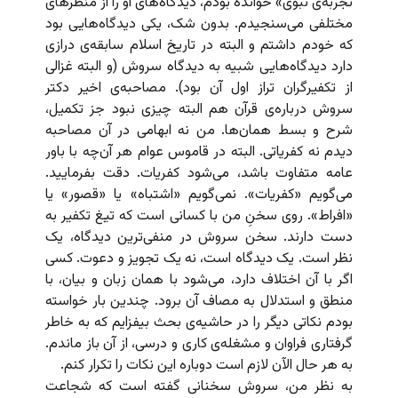
تجربه‌ی نبوی» خوانده بودم، دیدگاه‌های او را از منظرهای
مختلفی می‌سنجیدم. بدون شک، یکی دیدگاه‌هایی بود
که خودم داشتم و البته در تاریخ اسلام سابقه‌ی درازی
دارد دیدگاه‌هایی شبیه به دیدگاه سروش (و البته غزالی
از تکفیرگران تراز اول آن بود). مصاحبه‌ی اخیر دکتر
سروش درباره‌ی قرآن هم البته چیزی نبود جز تکمیل،
شرح و بسط همان‌ها. من نه ابهامی در آن مصاحبه
دیدم نه کفریاتی. البته در قاموس عوام هر آن‌چه با باور
عامه متفاوت باشد، می‌شود کفریات. دقت بفرمایید.
می‌گویم «کفریات». نمی‌گویم «اشتباه» یا «قصور» یا
«افراط». روی سخنِ من با کسانی است که تیغ تکفیر به
دست دارند. سخن سروش در منفی‌ترین دیدگاه،‌ یک
نظر است. یک دیدگاه است، نه یک تجویز و دعوت. کسی
اگر با آن اختلاف دارد، می‌شود با همان زبان و بیان، با
منطق و استدلال به مصاف آن برود. چندین بار خواسته
بودم نکاتی دیگر را در حاشیه‌ی بحث بیفزایم که به خاطر
گرفتاری فراوان و مشغله‌ی کاری و درسی، از آن باز ماندم.
به هر حال الآن لازم است دوباره این نکات را تکرار کنم.
به نظر من، سروش سخنانی گفته است که شجاعت