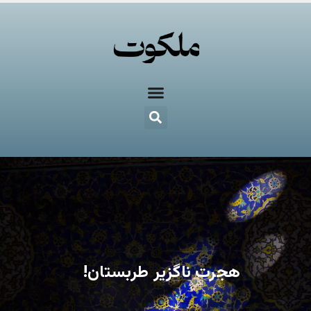
هجرت ناگزیر طربستان!