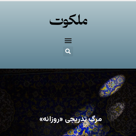
مرگ تدریجی «روزانه»