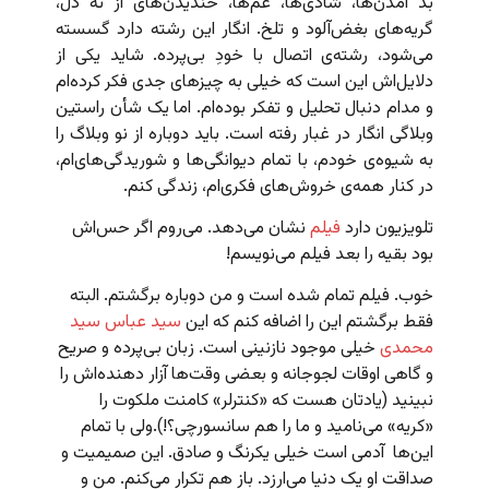
بد آمدن‌ها، شادی‌ها، غم‌ها، خندیدن‌های از ته دل،
گریه‌های بغض‌آلود و تلخ. انگار این رشته دارد گسسته
می‌شود، رشته‌‌ی اتصال با خودِ بی‌پرده. شاید یکی از
دلایل‌اش این است که خیلی به چیزهای جدی فکر کرده‌ام
و مدام دنبال تحلیل و تفکر بوده‌ام. اما یک شأن راستین
وبلاگی انگار در غبار رفته است. باید دوباره از نو وبلاگ را
به شیوه‌ی خودم، با تمام دیوانگی‌ها و شوریدگی‌های‌ام،
در کنار همه‌ی خروش‌های فکری‌ام، زندگی کنم.
تلویزیون دارد
فیلم
نشان می‌دهد. می‌روم اگر حس‌اش
بود بقیه را بعد فیلم می‌نویسم!
خوب. فیلم تمام شده است و من دوباره برگشتم. البته
فقط برگشتم این را اضافه کنم که این
سید عباس سید
محمدی
خیلی موجود نازنینی است. زبان بی‌پرده و صریح
و گاهی اوقات لجوجانه و بعضی وقت‌ها آزار دهنده‌اش را
نبینید (یادتان هست که «کنترلر» کامنت ملکوت را
«کریه» می‌‌نامید و ما را هم سانسورچی؟!).ولی با تمام
این‌ها آدمی است خیلی یکرنگ و صادق. این صمیمیت و
صداقت او یک دنیا می‌ارزد. باز هم تکرار می‌کنم. من و