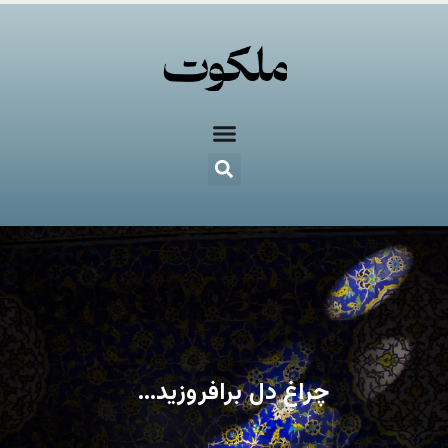
چراغِ دل برافروزید…