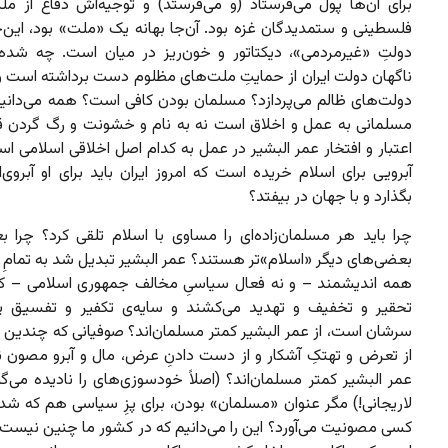
برای آن‌ها پول می‌فرستاد (و می‌فرستد) و توجیه‌اش دفاع از مل
فلسطینی و ستمدیدگان غزه بود. آن‌جا بهانه یک «ملت» بود، این‌ج
دولتِ «غیرمردمی»، دیکتاتور و خون‌ریز در میان است. چه شد
ناگهان دولت ایران از حمایتِ ملت‌های مظلوم دست برداشته است و 
دولت‌های ظالم می‌پردازد؟ مسلمان بودن کافی است؟ همه می‌دانیم
مسلمانی به عمل و اخلاق است نه به نام و خشونت و رگ گردن ق
اعتبار و افتخار عمر البشیر در عمل به کدام اصل اخلاقی اسلامی ا
آبرویی برای اسلام خریده است که امروز ایران باید برای او آبروی‌
بگذارد و با جهان در بیفتد؟
چرا باید هر مسلمان‌زاده‌ای را مساوی با اسلام تلقی کرد؟ چرا ب
بعضی‌های دیگر «اسلام»تر هستند؟ عمر البشیر تبدیل شد به تمامِ‌ 
همه اندیشمند – و نه فعال سیاسیِ مخالف جمهوری اسلامی – که 
تحقیر و تخفیف و تهدید می‌کشند و سایه‌ی تکفیر و تفسیق پ
سرشان است، از عمر البشیر کمتر مسلمان‌اند؟ صوفیانی که چندین
از تعرض و تهتکِ آشکار و از دست دادنِ عرض، مال و آبرو مصون نی
عمر البشیر کمتر مسلمان‌اند؟ (اصلاً خودسوزی‌های را نادیده می‌گی
لاریجانی!) مگر عنوان «مسلمان» بودن، برای پزِ سیاسی هم که شده
کسی مصونیت می‌آورد؟ این را می‌دانیم که در کشور ما چنین نیست