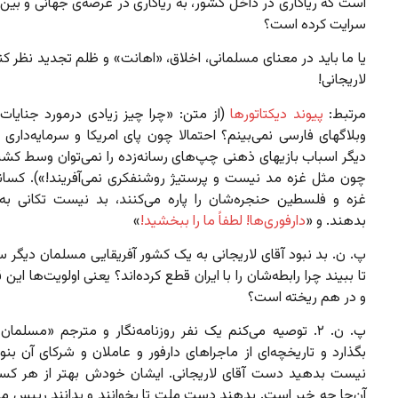
است که ریاکاری در داخل کشور، به ریاکاری در عرصه‌ی جهانی و بین‌
سرایت کرده است؟
یا ما باید در معنای مسلمانی، اخلاق، «اهانت» و ظلم تجدید نظر کنی
لاریجانی!
مرتبط:
پیوند دیکتاتورها
(از متن: «چرا چیز زیادی درمورد جنایات 
وبلاگهای فارسی نمی‌بینم؟ احتمالا چون پای امریکا و سرمایه‌داری و 
دیگر اسباب بازیهای ذهنی چپ‌‌های رسانه‌زده را نمی‌توان وسط کشی
چون مثل غزه مد نیست و پرستیژ روشنفکری نمی‌آفریند!»). کسانی
غزه و فلسطین حنجره‌شان را پاره می‌‌کنند، بد نیست تکانی ب
بدهند. و «
دارفوری‌ها! لطفاً ما را ببخشید!
»
پ. ن. بد نبود آقای لاریجانی به یک کشور آفریقایی مسلمان دیگر س
تا ببیند چرا رابطه‌شان را با ایران قطع کرده‌اند؟ یعنی اولویت‌ها این
و در هم ریخته است؟
پ. ن. ۲. توصیه می‌کنم یک نفر روزنامه‌نگار و مترجم «مسلما
بگذارد و تاریخچه‌ای از ماجراهای دارفور و عاملان و شرکای آن بنو
نیست بدهید دست آقای لاریجانی. ایشان خودش بهتر از هر کسی
آن‌جا چه خبر است. بدهند دست ملت تا بخوانند و بدانند رییس 