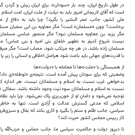
در طول تاریخ ایران، چند بار «سودان»، برای ایران ریش و گردن گ
است که آقای لاریجانی امروز باید به نیابت از ملت ایران، امت اسلام
ملی کشور، جانبِ عمر البشیر را بگیرد؟ چرا باید به دفاع از عم
برخاست؟ چون «مسلمان» است؟ مگر معاویه بن ابی سفیان مسلم
مگر یزید بن معاویه مسلمان نبود؟ مگر منصور عباسی مسلمان 
نیست شروع کنیم به تطهیر خلفای بنی امیه و بنی عباس؟ مگ
مسلمان زاده باشد، در هر چه مرتکب شود، مصاب است؟ مگر صرف
با قدرت‌های جهانی باید باعث شود هراصل اخلاقی و انسانی را زیر پا 
از همبستگی با «ملت»‌ها تا معامله با «دولت»ها
وضعیتی که برای سودان پیش آمده است، نتیجه‌ی «توطئه‌»ی دادگا
بدخواهی غرب نسبت به اسلام و مسلمانان نیست. هر اندازه ک
نسبت به اسلام و مسلمانان سوء نیت وجود داشته باشد، سفاکی عم
توجیه نمی‌شود و دامانِ‌ او از خون‌ریزی پاک نمی‌شود. چرا باید نظ
اسلامی که مدعی گسترش عدالت و آزادی است، تنها به خاطر 
سیاسی، جانب ظلم و ستم را بگیرد و کاری بکند که بقال و سبزی‌فر
کار رییس مجلس کشور حیرت کند؟
تا دیروز دولت و حاکمیت سیاسی ما، جانب حماس و حزب‌الله را 