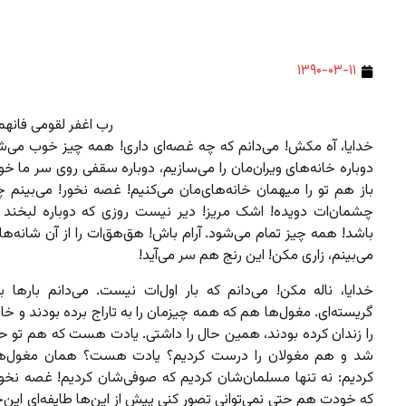
۱۳۹۰-۰۳-۱۱
رب اغفر لقومی فانهم
خدایا، آه مکش! می‌دانم که چه غصه‌ای داری! همه چیز خوب می‌شود
دوباره خانه‌های‌ ویران‌مان را می‌سازیم، دوباره سقفی روی سر ما خو
باز هم تو را میهمان خانه‌های‌مان می‌کنیم! غصه نخور! می‌بینم چ
چشمان‌ات دویده! اشک مریز! دیر نیست روزی که دوباره لبخند بر
باشد! همه چیز تمام می‌شود. آرام‌ باش! هق‌هق‌ات را از آن شانه‌های
می‌بینم، زاری مکن! این رنج‌ هم سر می‌آید!
خدایا، ناله مکن! می‌دانم که بار اول‌ات نیست. می‌دانم بارها ب
گریسته‌ای. مغول‌ها هم که همه چیزمان را به تاراج برده بودند و خان
را زندان کرده بودند، همین حال را داشتی. یادت هست که هم تو حا
شد و هم مغولان را درست کردیم؟ یادت هست؟ همان مغول‌ها
کردیم: نه تنها مسلمان‌شان کردیم که صوفی‌شان کردیم! غصه نخور!
که خودت هم حتی نمی‌توانی تصور کنی پیش از این‌ها طایفه‌ای این‌