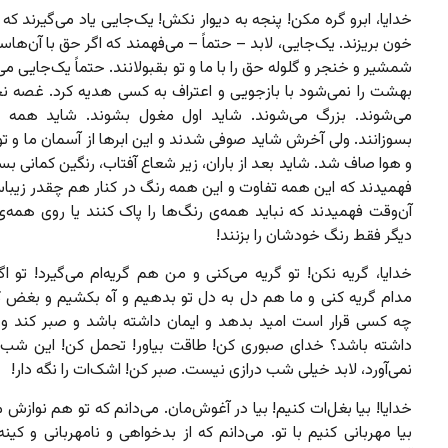
خدایا، ابرو گره مکن! پنجه به دیوار نکش! یک‌جایی یاد می‌گیرند که د
خون بریزند. یک‌جایی، لابد – حتماً – می‌فهمند که اگر حق با آن‌هاست
شمشیر و خنجر و گلوله حق را با ما و تو بقبولانند. حتماً یک‌جایی می
بهشت را نمی‌شود با بازجویی و اعتراف به کسی هدیه کرد. غصه ن
می‌شوند. بزرگ می‌شوند. شاید اول مغول بشوند. شاید همه چ
بسوزانند. ولی آخرش شاید صوفی شدند و این ابرها از آسمان ما و تو
و هوا صاف شد. شاید بعد از باران، زیر شعاع آفتاب، رنگین کمانی 
فهمیدند که این همه تفاوت و این همه رنگ در کنار هم چقدر زیبا
آن‌وقت فهمیدند که نباید همه‌ی رنگ‌ها را پاک کنند یا روی همه‌
دیگر فقط رنگ خودشان را بزنند!
خدایا، گریه نکن! تو گریه می‌کنی و من هم گریه‌ام می‌گیرد! تو ا
مدام گریه کنی و ما هم دل به دل تو بدهیم و آه بکشیم و بغض 
چه کسی قرار است امید بدهد و ایمان داشته باشد و صبر کند و
داشته باشد؟ خدای صبوری کن! طاقت بیاور! تحمل کن! این شب ز
نمی‌آورد، لابد خیلی شب درازی نیست. صبر کن! اشک‌ات را نگه دار!
خدایا! بیا بغل‌ات کنیم! بیا در آغوش‌مان. می‌دانم که تو هم نوازش 
بیا مهربانی کنیم با تو. می‌دانم که از بدخواهی و نامهربانی و کین