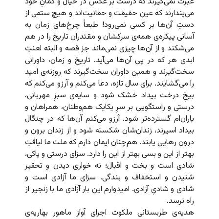
عبرت نمی‌گیرند که درست بر عکس در خیال و گمانِ خود
می‌پندارند که عین حقیقت و حقانیت‌اند و هیچ ستمی از
دستِ آن‌ها بر کسی نمی‌رود! طبعاً چرخ‌های زمان به
آسانی پیکره‌ی همه‌ی سرکشان و مقتدران تاریخ را در هم
می‌شکند و از آن‌ها چیزی نمی‌ماند جز قصه و البته لعنتِ
ابدی هر که در پی آن‌ها می‌آید. تاریخ و زمان، داورانی
سخت‌گیرند و همین داوران سخت‌گیرند که روزنه‌ی امید
را می‌گشایند. برای سال تازه، دعا می‌کنم و آرزو می‌کنم که
بیخِ درخت بیداد خشک شود و سایه‌ی سبزِ مهربانی،
درستی و راستگویی بر سرِ یکایک هم‌وطنان، همراهان و
یاران‌ام گسترده‌تر شود. آرزو می‌کنم آن‌ها که در چنگال
بیداد اسیرند، زندان‌شان شکسته شود و از زندان برون و
درون رهایی یابند. هم‌چنان ایمان دارم که ملت ما لیاقتِ
بهتر از این و بسی بهتر از این را دارد. سزای درستی و پاکی،
شادی است و بخت و اقبال؛ نه خواری دیدن و تحقیر
شنیدن و استخفاف و بندگی. سزای ما آزادی است و
شادی و شادیِ آزادی. امیدوارم این بار آزادی ما با زنجیر از
راه نرسد.
هدیه‌ی طربستانی ملکوت اجرای آواز ماهور بهاریه‌ی