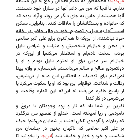
می‌گوید
: «همانطور که گفتم اطلاعی راجع به این مسئله
ندارم. تا آنجا که من می دانم آنها در منازل خود هستند.
آنها همیشه از جایی به جای دیگر می روند و آزاد بوده اند
که خانواده و بستگانشان را ملاقات کنند. بنابراین،
ممکن
است آنها به میل و تصمیم خود درحال حاضر در خانه
خود نباشند
». از این‌که تا هم‌اکنون برای علی اکبر صالحی
در ذهن و خیال‌ام شخصیتی و منزلت و شرافتی قایل
بودم، سخت نادم‌ام و استغفار می‌کنم! از این‌که در
خیال‌ام سر مویی برای او احترام قایل بودم و او را
دولتمردی صالح و سالم می‌دانستم شرمسارم و واژه پیدا
نمی‌کنم برای توصیف و انعکاس این مایه از بی‌شرمی‌،
رذالت و شناعت. توقع‌ام این بود که او یا سکوت می‌کرد یا
از پاسخ طفره می‌رفت نه این‌که این اندازه وقاحت و
بی‌شرمی در کار کند!
نفرین بر شما باد که تار و پود وجودتان با دروغ و
نامردمی و ریا آمیخته است. خدای از تقصیر من درگذرد
که زبان‌ام را آلوده‌ی تلخی لعنت بر شمایان می‌کنم! حیف
بر علی اکبر صالحی که ناگهان چنین در چشمان من
شکست و خرد و خوار و خفیف شد (
این‌جا
را بخوانید تا