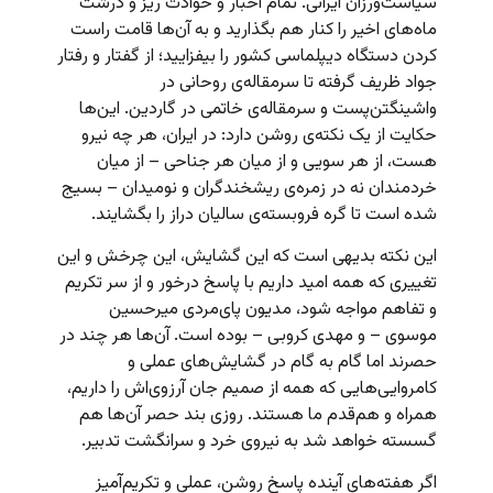
سیاست‌ورزان ایرانی. تمام اخبار و حوادث ریز و درشت
ماه‌های اخیر را کنار هم بگذارید و به آن‌ها قامت راست
کردن دستگاه دیپلماسی کشور را بیفزایید؛ از گفتار و رفتار
جواد ظریف گرفته تا سرمقاله‌ی روحانی در
واشینگتن‌پست و سرمقاله‌ی خاتمی در گاردین. این‌ها
حکایت از یک نکته‌ی روشن دارد: در ایران، هر چه نیرو
هست، از هر سویی و از میان هر جناحی – از میان
خردمندان‌ نه در زمره‌ی ریشخندگران و نومیدان – بسیج
شده است تا گره فروبسته‌ی سالیان دراز را بگشایند.
این نکته بدیهی است که این گشایش، این چرخش و این
تغییری که همه امید داریم با پاسخ درخور و از سر تکریم
و تفاهم مواجه شود، مدیون پای‌مردی میرحسین
موسوی – و مهدی کروبی – بوده است. آن‌ها هر چند در
حصرند اما گام به گام در گشایش‌های عملی و
کامروایی‌هایی که همه از صمیم جان آرزوی‌اش را داریم،
همراه و هم‌قدم ما هستند. روزی بند حصر آن‌ها هم
گسسته خواهد شد به نیروی خرد و سرانگشت تدبیر.
اگر هفته‌های آینده پاسخ روشن، عملی و تکریم‌‌آمیز