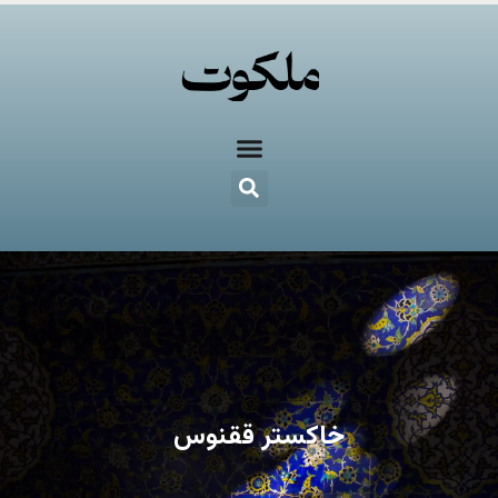
خاکستر ققنوس