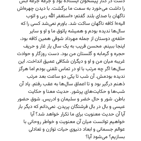
دست در کنار پیشخوان ایستاده بود و جرعه جرعه آبش
را داشت می‌خورد به سمت ما برگشت. با دیدن چهره‌اش
ناگهان با صدای بلند گفتم: «استغفر الله ربی و اتوب
الیه»! کافه ناگهان ساکت شد. باورم نمی‌شد کسی را که
سال‌ها ندیده بودم و همیشه پاتوق ما و او و سایر
حلقه‌ی دوستان از جمله مهرداد شوقی همین کافه بود،
‌اینجا ببینم. محسن قریب به یک سال یار غار و حریف
حجره و گرمابه و گلستان من بود. دست روزگار و حوادث
غریبه میان من و او و دیگران شکافی عمیق انداخت. این
سال‌ها اگر چه مرتب با او در تماس تلفنی بودم اما هرگز
ندیده بودمش. آن شب تا یکی دو ساعت بعد مرتب
ذهنم درگیر بود و تا اعماق سال‌ها به عقب رفتم. یاد آن
شب‌ها و حکایت‌های پرشور. حدیث معنا و حکایت
باطن. شور و حال خضر و سلیمان و ادریس. شوق حضور
عیسی و بال در بال فرشتگان پریدن. نمی‌دانم که دیگر بار
آیا آن حدیث معنویت برای ما تکرار خواهد شد؟‌ آیا
خواهیم توانست میان آن معنویت‌ و خواطر روحانی با
عوالم جسمانی و ابعاد دنیوی حیات توازن و تعادلی
بسازیم؟ می‌شود آیا؟