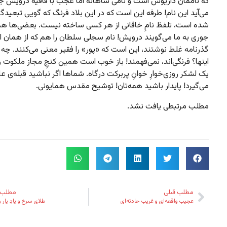
که ناممان داریوش است و نامی شاهانه اما عجب با قافیه درویش جو
می‌آید این نام! طرفه این است که در این بلاد فرنگ که گویی تبعیدگ
شده است، تلفظ نامِ خاقانی از هر کسی ساخته نیست. بعضی‌ها ه
جوری به ما می‌گویند درویش! نام سجلی سلطان را هم که از همان ا
گذرنامه غلط نوشتند، این است که «پور» را فقیر معنی می‌کنند. چه با
اینها؟ فرنگی‌اند، نمی‌فهمند! باز خوب است همین کنجِ مجاز ملکوت را 
یک لشکر روزی‌خوارِ خوانِ پربرکت درگاه. شماها اگر نباشید قبله‌ی ع
می‌گیرد! پایدار باشید همه‌تان! توشیح مقدس همایونی.
مطلب مرتبطی یافت نشد.
مطلب قبلی
مطلب 
عجیب واقعه‌ای و غریب حادثه‌ای
طلای سرخ و یادِ یار و