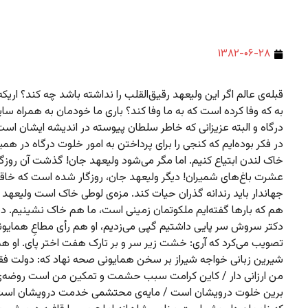
۱۳۸۲-۰۶-۲۸
قبله‌ی عالم اگر این ولیعهد رقیق‌القلب را نداشته باشد چه کند؟ اری
به که وفا کرده است که به ما وفا کند؟ باری ما خودمان به همراه سای
درگاه و البته عزیزانی که خاطر سلطان پیوسته در اندیشه ایشان است
در فکر بوده‌ایم که کنجی را برای پرداختن به امور خلوت درگاه در هم
خاک لندن ابتیاع کنیم. اما مگر می‌شود ولیعهد جان! گذشت آن روزگ
عشرت باغ‌های شمیران! دیگر ولیعهد جان، روزگار شده است که خاق
جهاندار باید رندانه گذران حیات کند. مزه‌ی لوطی خاک است ولیعهد 
هم که بارها گفته‌ایم ملکوتمان زمینی است، ما هم خاک نشینیم. د
دکتر سروش سر پایی داشتیم گپی می‌زدیم، او هم رأی مطاعِ همایونی
تصویب می‌کرد که آری: خشت زیر سر و بر تارک هفت اختر پای. او ه
شیرین زبانی خواجه شیراز بر سخن همایونی صحه نهاد که: دولت فقر
من ارزانی دار / کاین کرامت سبب حشمت و تمکین من است روضه‌
برین خلوت درویشان است / مایه‌ی محتشمی خدمت درویشان است