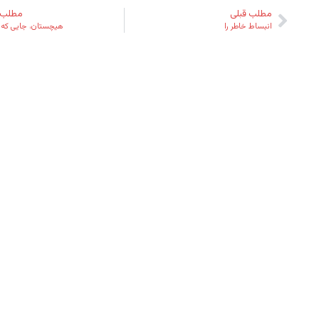
مطلب قبلی
مطلب 
انبساط خاطر را
هیچستان، جایی که 